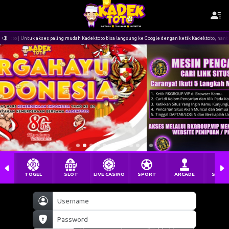
gt****vz Berhasil Withdraw Rp 7.843.000,00
 akses paling mudah Kadektoto bisa langsung ke Google dengan ketik Kadektoto, nanti akan langsung m
TOGEL
SLOT
LIVE CASINO
SPORT
ARCADE
SABU