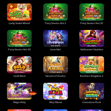
Lucky Snake Wheel
Fiery Sevens Hot 5
Fiery Sevens Hot 20
Fiery Sevens Hot 50
Love Idol
Halloween Vacation
Gold West
Secrets of Anubis
Brothers Kingdom 2
Magic Kitty
Moji Mania
Gemstone Rush