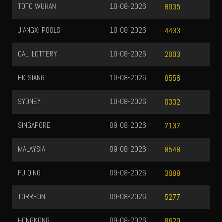
TOTO WUHAN
10-08-2026
8035
JIANGXI POOLS
10-08-2026
4433
CALI LOTTERY
10-08-2026
2003
HK SIANG
10-08-2026
8556
SYDNEY
10-08-2026
0332
SINGAPORE
09-08-2026
7137
MALAYSIA
09-08-2026
8548
FU QING
09-08-2026
3088
TORREON
09-08-2026
5277
HONGKONG
09-08-2026
8620