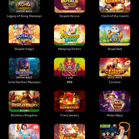
Legacy of Kong Maxways
Royale House
Clash of the Giants
Royale Vegas
Mahjong Riches
Royal Katt
Gold Panther Maxways
888
Caishen
Brothers Kingdom
Fiery Sevens
Poker Ways