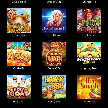
Dolphin dive
Dragon Blitz
Eternal Fire
Fortune Toad
Forest Secret
Fruit Tycoon
Golden Fa
Golden War
Highway Bee
Holy Goat
Honey 888
Hot Smash