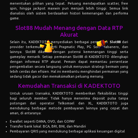
menentukan pilihan yang tepat. Peluang mendapatkan scatter, free
spin, hingga jackpot maxwin pun menjadi lebih tinggi. Semua link
dianalisis oleh sistem berdasarkan histori kemenangan dan performa
game.
Slot88 Mudah Menang dengan Data RTP
Akurat
Selain itu, KADEKTOTO menyediakan berbagai permainan
Slot88
dari
provider terkemuka seperti Pragmatic Play, PG Soft, Habanero, dan
lainnya. Slot88 dikenal dengan potensi kemenangan tinggi serta
gameplay menarik. Setiap permainan Slot88 di KADEKTOTO dilengkapi
dengan informasi RTP akurat. Pemain dapat memantau persentase
pengembalian secara langsung untuk menyusun strategi bermain yang
lebih cerdas dan efisien. Hal ini membantu menghindari permainan yang
sedang tidak gacor dan memaksimalkan peluang menang.
Kemudahan Transaksi di KADEKTOTO
Untuk urusan transaksi, KADEKTOTO memberikan fleksibilitas tinggi
bagi seluruh member. Tidak hanya menerima deposit pulsa tanpa
potongan dari operator Telkomsel dan XL, KADEKTOTO juga
mendukung berbagai metode pembayaran lainnya yang cepat dan
aman, di antaranya:
E-wallet seperti DANA, OVO, dan GOPAY
Transfer bank lokal: BCA, BRI, BNI, dan Mandiri
Pembayaran QRIS yang mendukung berbagai aplikasi keuangan digital