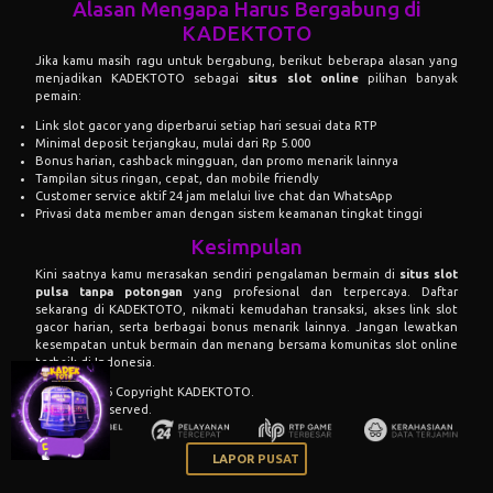
Alasan Mengapa Harus Bergabung di
KADEKTOTO
Jika kamu masih ragu untuk bergabung, berikut beberapa alasan yang
menjadikan KADEKTOTO sebagai
situs slot online
pilihan banyak
pemain:
Link slot gacor yang diperbarui setiap hari sesuai data RTP
Minimal deposit terjangkau, mulai dari Rp 5.000
Bonus harian, cashback mingguan, dan promo menarik lainnya
Tampilan situs ringan, cepat, dan mobile friendly
Customer service aktif 24 jam melalui live chat dan WhatsApp
Privasi data member aman dengan sistem keamanan tingkat tinggi
Kesimpulan
Kini saatnya kamu merasakan sendiri pengalaman bermain di
situs slot
pulsa tanpa potongan
yang profesional dan terpercaya. Daftar
sekarang di KADEKTOTO, nikmati kemudahan transaksi, akses link slot
gacor harian, serta berbagai bonus menarik lainnya. Jangan lewatkan
kesempatan untuk bermain dan menang bersama komunitas slot online
terbaik di Indonesia.
© 2015 - 2026 Copyright KADEKTOTO.
All Rights Reserved.
LAPOR PUSAT