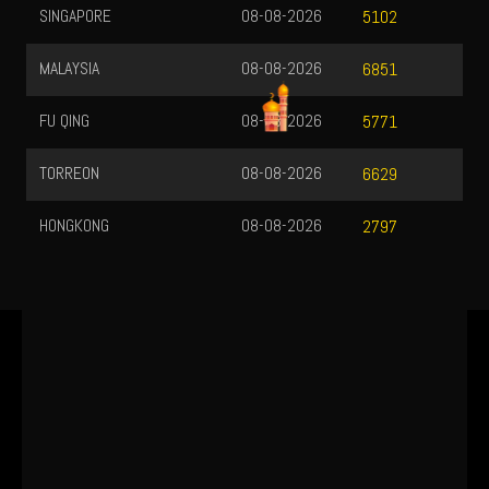
SINGAPORE
08-08-2026
5102
MALAYSIA
08-08-2026
6851
FU QING
08-08-2026
5771
TORREON
08-08-2026
6629
HONGKONG
08-08-2026
2797