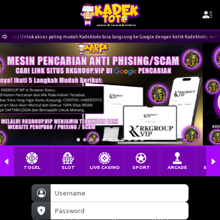
im****ta Berhasil Withdraw Rp 6.550.000,00
ntuk akses paling mudah Kadektoto bisa langsung ke Google dengan ketik Kadektoto, nanti akan langsu
TOGEL
SLOT
LIVE CASINO
SPORT
ARCADE
SABU