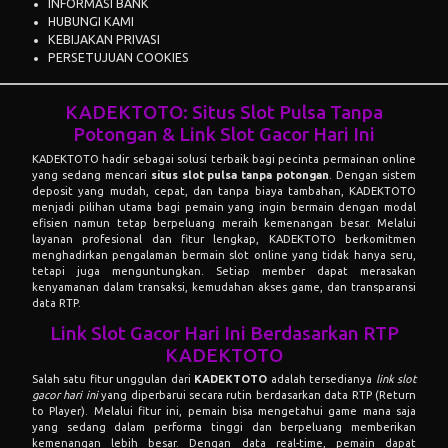
INFORMASI BANK
HUBUNGI KAMI
KEBIJAKAN PRIVASI
PERSETUJUAN COOKIES
KADEKTOTO: Situs Slot Pulsa Tanpa
Potongan & Link Slot Gacor Hari Ini
KADEKTOTO
hadir sebagai solusi terbaik bagi pecinta permainan online
yang sedang mencari
situs slot pulsa tanpa potongan
. Dengan sistem
deposit yang mudah, cepat, dan tanpa biaya tambahan, KADEKTOTO
menjadi pilihan utama bagi pemain yang ingin bermain dengan modal
efisien namun tetap berpeluang meraih kemenangan besar. Melalui
layanan profesional dan fitur lengkap, KADEKTOTO berkomitmen
menghadirkan pengalaman bermain slot online yang tidak hanya seru,
tetapi juga menguntungkan. Setiap member dapat merasakan
kenyamanan dalam transaksi, kemudahan akses game, dan transparansi
data RTP.
Link Slot Gacor Hari Ini Berdasarkan RTP
KADEKTOTO
Salah satu fitur unggulan dari
KADEKTOTO
adalah tersedianya
link slot
gacor hari ini
yang diperbarui secara rutin berdasarkan data RTP (Return
to Player). Melalui fitur ini, pemain bisa mengetahui game mana saja
yang sedang dalam performa tinggi dan berpeluang memberikan
kemenangan lebih besar. Dengan data real-time, pemain dapat