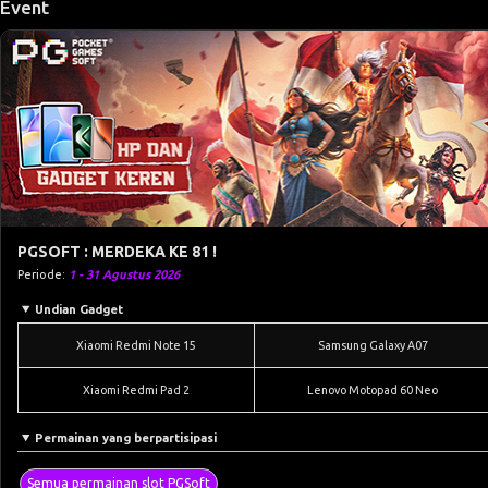
Event
PGSOFT : MERDEKA KE 81 !
Periode:
1 - 31 Agustus 2026
Undian Gadget
Xiaomi Redmi Note 15
Samsung Galaxy A07
Xiaomi Redmi Pad 2
Lenovo Motopad 60 Neo
Permainan yang berpartisipasi
Semua permainan slot PGSoft