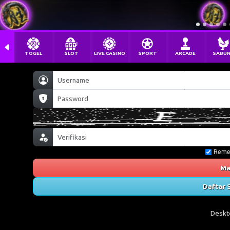
TOGEL
SLOT
LIVE CASINO
SPORT
ARCADE
SABU
Reme
Ma
Daftar 
Deskt