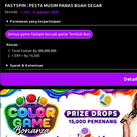
FASTSPIN : PESTA MUSIM PANAS BUAH SEGAR
Periode :
1 Juli - 31 Agustus 2026
Permainan yang berpartisipasi
Semua game Fastspin kecuali game Tembak Ikan
Aturan :
Total hadiah Rp 888,888,888.
1 EXP = Rp.16,500.
Syarat & Ketentuan
Detai