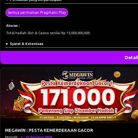
Semua permainan Pragmatic Play
Aturan :
Total hadiah Slot & Casino senilai Rp 15,000,000,000.
Syarat & Ketentuan
Detai
MEGAWIN : PESTA KEMERDEKAAN GACOR
Periode :
1 - 31 Agustus 2026