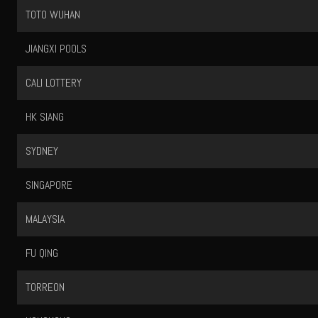
TOTO WUHAN
JIANGXI POOLS
CALI LOTTERY
HK SIANG
SYDNEY
SINGAPORE
MALAYSIA
FU QING
TORREON