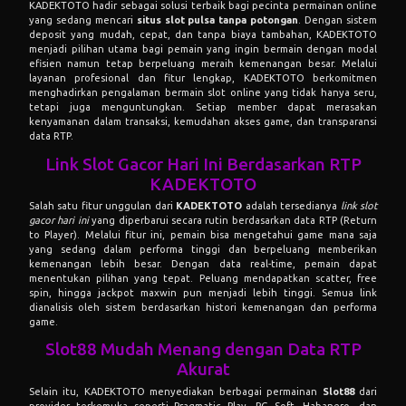
KADEKTOTO
hadir sebagai solusi terbaik bagi pecinta permainan online
yang sedang mencari
situs slot pulsa tanpa potongan
. Dengan sistem
deposit yang mudah, cepat, dan tanpa biaya tambahan, KADEKTOTO
menjadi pilihan utama bagi pemain yang ingin bermain dengan modal
efisien namun tetap berpeluang meraih kemenangan besar. Melalui
layanan profesional dan fitur lengkap, KADEKTOTO berkomitmen
menghadirkan pengalaman bermain slot online yang tidak hanya seru,
tetapi juga menguntungkan. Setiap member dapat merasakan
kenyamanan dalam transaksi, kemudahan akses game, dan transparansi
data RTP.
Link Slot Gacor Hari Ini Berdasarkan RTP
KADEKTOTO
Salah satu fitur unggulan dari
KADEKTOTO
adalah tersedianya
link slot
gacor hari ini
yang diperbarui secara rutin berdasarkan data RTP (Return
to Player). Melalui fitur ini, pemain bisa mengetahui game mana saja
yang sedang dalam performa tinggi dan berpeluang memberikan
kemenangan lebih besar. Dengan data real-time, pemain dapat
menentukan pilihan yang tepat. Peluang mendapatkan scatter, free
spin, hingga jackpot maxwin pun menjadi lebih tinggi. Semua link
dianalisis oleh sistem berdasarkan histori kemenangan dan performa
game.
Slot88 Mudah Menang dengan Data RTP
Akurat
Selain itu, KADEKTOTO menyediakan berbagai permainan
Slot88
dari
provider terkemuka seperti Pragmatic Play, PG Soft, Habanero, dan