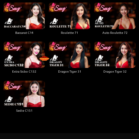
Baccarat C14
Roulette 71
Auto Roulette 72
Extra Sicbo C132
Dragon Tiger 31
Dragon Tiger 32
Sedie C151