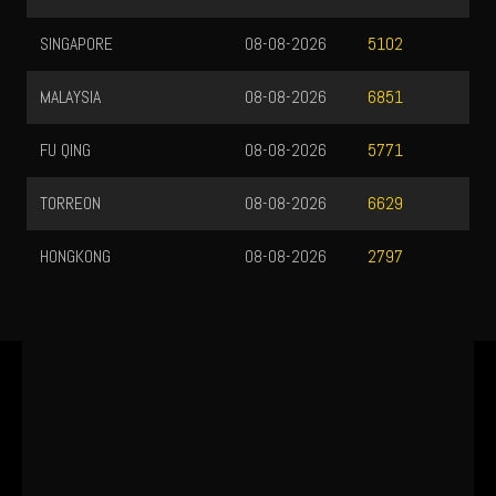
SINGAPORE
08-08-2026
5102
MALAYSIA
08-08-2026
6851
FU QING
08-08-2026
5771
TORREON
08-08-2026
6629
HONGKONG
08-08-2026
2797