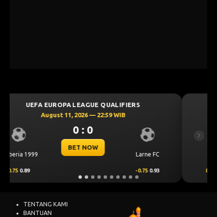
SPAIN LA LIGA
August 16, 2026 — 02:30 WIB
0 : 0
Previous
Next
BET NOW
 FC
Sevilla
Rayo Vallecano
.93
0.25
0.95
-0.25
0.95
TENTANG KAMI
BANTUAN