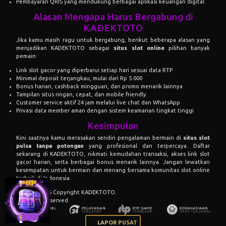
Pembayaran QRIS yang mendukung berbagai aplikasi keuangan digital
Alasan Mengapa Harus Bergabung di
KADEKTOTO
Jika kamu masih ragu untuk bergabung, berikut beberapa alasan yang
menjadikan KADEKTOTO sebagai
situs slot online
pilihan banyak
pemain:
Link slot gacor yang diperbarui setiap hari sesuai data RTP
Minimal deposit terjangkau, mulai dari Rp 5.000
Bonus harian, cashback mingguan, dan promo menarik lainnya
Tampilan situs ringan, cepat, dan mobile friendly
Customer service aktif 24 jam melalui live chat dan WhatsApp
Privasi data member aman dengan sistem keamanan tingkat tinggi
Kesimpulan
Kini saatnya kamu merasakan sendiri pengalaman bermain di
situs slot
pulsa tanpa potongan
yang profesional dan terpercaya. Daftar
sekarang di KADEKTOTO, nikmati kemudahan transaksi, akses link slot
gacor harian, serta berbagai bonus menarik lainnya. Jangan lewatkan
kesempatan untuk bermain dan menang bersama komunitas slot online
terbaik di Indonesia.
© 2015 - 2026 Copyright KADEKTOTO.
All Rights Reserved.
LAPOR PUSAT