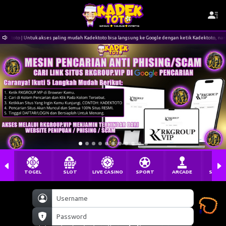
toto | Untuk akses paling mudah Kadektoto bisa langsung ke Google dengan ketik Kadektoto, nanti aka
TOGEL
SLOT
LIVE CASINO
SPORT
ARCADE
SABU