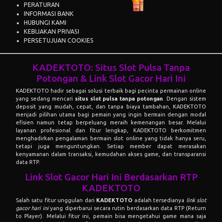
PERATURAN
INFORMASI BANK
HUBUNGI KAMI
KEBIJAKAN PRIVASI
PERSETUJUAN COOKIES
KADEKTOTO: Situs Slot Pulsa Tanpa
Potongan & Link Slot Gacor Hari Ini
KADEKTOTO
hadir sebagai solusi terbaik bagi pecinta permainan online
yang sedang mencari
situs slot pulsa tanpa potongan
. Dengan sistem
deposit yang mudah, cepat, dan tanpa biaya tambahan, KADEKTOTO
menjadi pilihan utama bagi pemain yang ingin bermain dengan modal
efisien namun tetap berpeluang meraih kemenangan besar. Melalui
layanan profesional dan fitur lengkap, KADEKTOTO berkomitmen
menghadirkan pengalaman bermain slot online yang tidak hanya seru,
tetapi juga menguntungkan. Setiap member dapat merasakan
kenyamanan dalam transaksi, kemudahan akses game, dan transparansi
data RTP.
Link Slot Gacor Hari Ini Berdasarkan RTP
KADEKTOTO
Salah satu fitur unggulan dari
KADEKTOTO
adalah tersedianya
link slot
gacor hari ini
yang diperbarui secara rutin berdasarkan data RTP (Return
to Player). Melalui fitur ini, pemain bisa mengetahui game mana saja