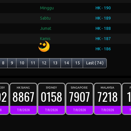
Minggu
HK - 190
Sabtu
HK - 189
Jumat
HK - 188
Kamis
HK - 187
Rabu
HK - 186
8
9
10
11
12
13
14
15
Last ( 74 )
TERY
HK SIANG
SYDNEY
SINGAPORE
MALAYSIA
02
8867
0158
7907
7218
26
7/8/2026
7/8/2026
7/8/2026
7/8/2026
7