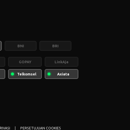
BNI
BRI
GOPAY
LinkAja
Telkomsel
Axiata