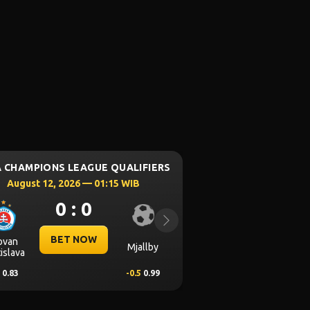
-FOOTBALL F24 INTERNATIONAL
FRIENDLY
August 8, 2026 — 02:45 WIB
0 : 0
Next
BET NOW
-Italy
e-Croatia
00
-0.76
0.00
0.52