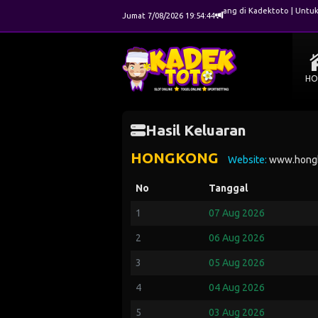
Selamat datang di Kadektoto | Untuk akses
Jumat 7/08/2026 19:54:44
HO
Hasil Keluaran
HONGKONG
Website:
www.hong
No
Tanggal
1
07 Aug 2026
2
06 Aug 2026
3
05 Aug 2026
4
04 Aug 2026
5
03 Aug 2026