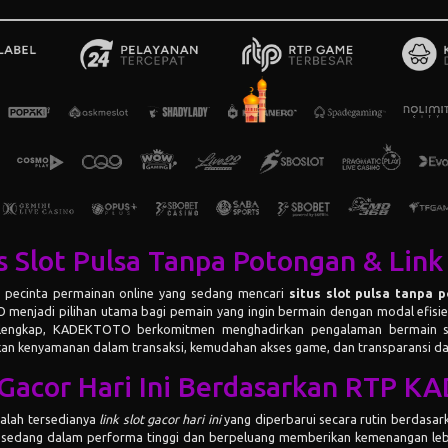
PERATURAN
|
INFORMASI BANK
|
HUBUNGI KAMI
|
KEBIJAKAN P
Slot Pulsa Tanpa Potongan & Link S
gi pecinta permainan online yang sedang mencari
situs slot pulsa tanpa 
menjadi pilihan utama bagi pemain yang ingin bermain dengan modal efis
ur lengkap, KADEKTOTO berkomitmen menghadirkan pengalaman bermain slo
n kenyamanan dalam transaksi, kemudahan akses game, dan transparansi da
t Gacor Hari Ini Berdasarkan RTP 
alah tersedianya
link slot gacor hari ini
yang diperbarui secara rutin berdasarka