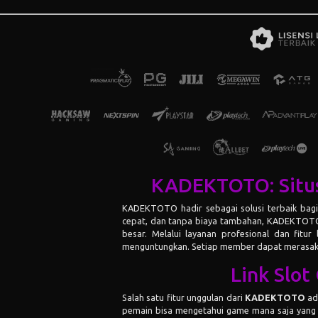
TENTANG KAMI
|
BANTUAN
|
KADEKTOTO: Situs 
KADEKTOTO
hadir sebagai solusi terbaik ba
cepat, dan tanpa biaya tambahan, KADEKTOTO 
besar. Melalui layanan profesional dan fit
menguntungkan. Setiap member dapat merasaka
Link Slo
Salah satu fitur unggulan dari
KADEKTOTO
ad