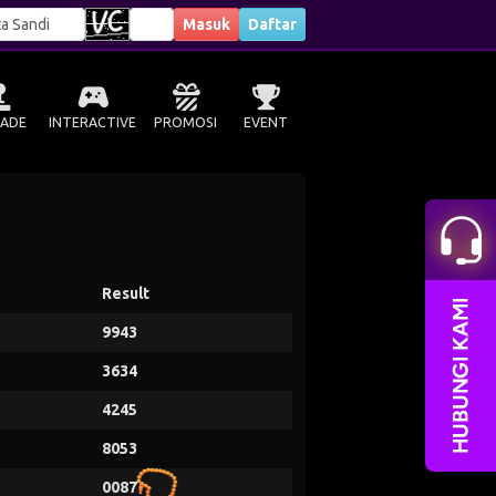
n langsung muncul link anti blokir kami ^.^
Selamat datang di Kadek
Masuk
Daftar
ADE
INTERACTIVE
PROMOSI
EVENT
Result
9943
3634
4245
8053
0087