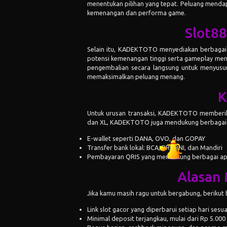
pemain bisa mengetahui game mana saja yang 
menentukan pilihan yang tepat. Peluang mendapat
kemenangan dan performa game.
Slot8
Selain itu, KADEKTOTO menyediakan berbaga
potensi kemenangan tinggi serta gameplay me
pengembalian secara langsung untuk menyusun
memaksimalkan peluang menang.
K
Untuk urusan transaksi, KADEKTOTO memberikan
dan XL, KADEKTOTO juga mendukung berbagai m
E-wallet seperti DANA, OVO, dan GOPAY
Transfer bank lokal: BCA, BRI, BNI, dan Mandiri
Pembayaran QRIS yang mendukung berbagai apli
Alasan
Jika kamu masih ragu untuk bergabung, berik
Link slot gacor yang diperbarui setiap hari sesu