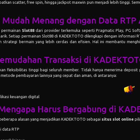
sedang dalam performa tinggi dan berpeluang memberikan kemenangan lebi
kan scatter, free spin, hingga jackpot maxwin pun menjadi lebih tinggi. Semua
8 Mudah Menang dengan Data RTP 
i permainan
Slot88
dari provider terkemuka seperti Pragmatic Play, PG Soft
narik. Setiap permainan Slot88 di KADEKTOTO dilengkapi dengan informasi 
 strategi bermain yang lebih cerdas dan efisien. Hal ini membantu mengh
emudahan Transaksi di KADEKTO
 fleksibilitas tinggi bagi seluruh member. Tidak hanya menerima deposit
etode pembayaran lainnya yang cepat dan aman, di antaranya:
kasi keuangan digital
 Mengapa Harus Bergabung di KA
ut beberapa alasan yang menjadikan KADEKTOTO sebagai
situs slot online
pil
ai data RTP