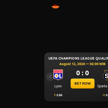
UEFA CHAMPIONS LEAGUE QUALI
August 11, 2026 — 22:59 WIB
0 : 0
Previous
BET NOW
Union
Bodo Glimt
Gil
0.75
0.82
-0.7