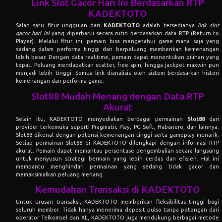
Link Slot Gacor Hari Ini Berdasarkan RTP
KADEKTOTO
Salah satu fitur unggulan dari
KADEKTOTO
adalah tersedianya
link slot
gacor hari ini
yang diperbarui secara rutin berdasarkan data RTP (Return to
Player). Melalui fitur ini, pemain bisa mengetahui game mana saja yang
sedang dalam performa tinggi dan berpeluang memberikan kemenangan
lebih besar. Dengan data real-time, pemain dapat menentukan pilihan yang
tepat. Peluang mendapatkan scatter, free spin, hingga jackpot maxwin pun
menjadi lebih tinggi. Semua link dianalisis oleh sistem berdasarkan histori
kemenangan dan performa game.
Slot88 Mudah Menang dengan Data RTP
Akurat
Selain itu, KADEKTOTO menyediakan berbagai permainan
Slot88
dari
provider terkemuka seperti Pragmatic Play, PG Soft, Habanero, dan lainnya.
Slot88 dikenal dengan potensi kemenangan tinggi serta gameplay menarik.
Setiap permainan Slot88 di KADEKTOTO dilengkapi dengan informasi RTP
akurat. Pemain dapat memantau persentase pengembalian secara langsung
untuk menyusun strategi bermain yang lebih cerdas dan efisien. Hal ini
membantu menghindari permainan yang sedang tidak gacor dan
memaksimalkan peluang menang.
Kemudahan Transaksi di KADEKTOTO
Untuk urusan transaksi, KADEKTOTO memberikan fleksibilitas tinggi bagi
seluruh member. Tidak hanya menerima deposit pulsa tanpa potongan dari
operator Telkomsel dan XL, KADEKTOTO juga mendukung berbagai metode