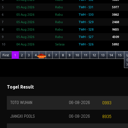
5
05 Aug 2026
Rabu
TWH - 531
5977
6
05 Aug 2026
Rabu
TWH - 530
3862
7
05 Aug 2026
Rabu
TWH - 529
2468
8
05 Aug 2026
Rabu
TWH - 528
9655
9
05 Aug 2026
Rabu
TWH - 527
4309
10
04 Aug 2026
Selasa
TWH - 526
5892
First
1
2
3
4
5
6
7
8
9
10
11
12
13
14
15
(
)
Togel Result
TOTO WUHAN
06-08-2026
0993
JIANGXI POOLS
06-08-2026
8935