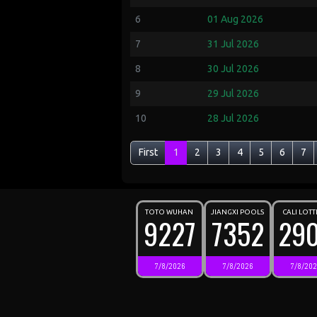
6
01 Aug 2026
7
31 Jul 2026
8
30 Jul 2026
9
29 Jul 2026
10
28 Jul 2026
First
1
2
3
4
5
6
7
TOTO WUHAN
JIANGXI POOLS
CALI LOT
9227
7352
29
7/8/2026
7/8/2026
7/8/20