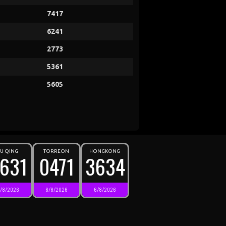
7417
6241
2773
5361
5605
FU QING
TORREON
HONGKONG
631
0471
3634
/8/2026
6/8/2026
6/8/2026