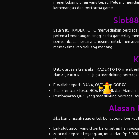
pemain bisa mengetahui game mana saja yang 
menentukan pilihan yang tepat. Peluang mendapat
kemenangan dan performa game.
Slot8
Selain itu, KADEKTOTO menyediakan berbaga
potensi kemenangan tinggi serta gameplay me
pengembalian secara langsung untuk menyusun
memaksimalkan peluang menang.
K
Untuk urusan transaksi, KADEKTOTO memberikan
dan XL, KADEKTOTO juga mendukung berbagai m
E-wallet seperti DANA, OVO, dan GOPAY
Transfer bank lokal: BCA, BRI, BNI, dan Mandiri
Pembayaran QRIS yang mendukung berbagai apli
Alasan
Jika kamu masih ragu untuk bergabung, berik
Link slot gacor yang diperbarui setiap hari sesu