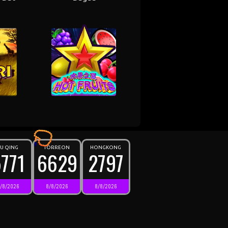
at
Hot Fruits
FU QING
TORREON
HONGKONG
771
6629
2797
/8/2026
8/8/2026
8/8/2026
ess
Maya Ways