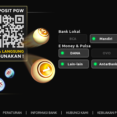
Win
Bank Lokal
BCA
Mandiri
E Money & Pulsa
DANA
OVO
oat Ride : Hold
Savage Frontier Hold
Super Wi
And Win
And Win
Watermel
Lain-lain
AntarBank
PERATURAN
|
INFORMASI BANK
|
HUBUNGI KAMI
|
KEBIJAKAN P