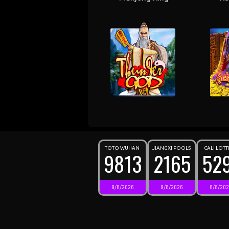
Thunder God
Sc
TOTO WUHAN
JIANGXI POOLS
CALI LOT
9813
2165
52
9/8/2026
9/8/2026
8/8/20
Ong Bak 2
Zo