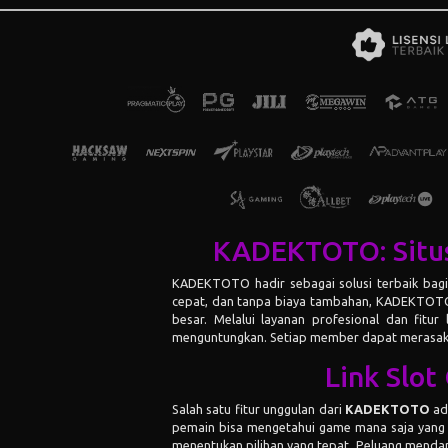
Fortune Crown 25
Fortune Crown
F
KADEKTOTO: Situs 
KADEKTOTO
hadir sebagai solusi terbaik ba
cepat, dan tanpa biaya tambahan, KADEKTOTO 
besar. Melalui layanan profesional dan fit
menguntungkan. Setiap member dapat merasaka
Link Slo
Salah satu fitur unggulan dari
KADEKTOTO
ad
pemain bisa mengetahui game mana saja yang 
Chocolate Shop
Snak
menentukan pilihan yang tepat. Peluang mendapat