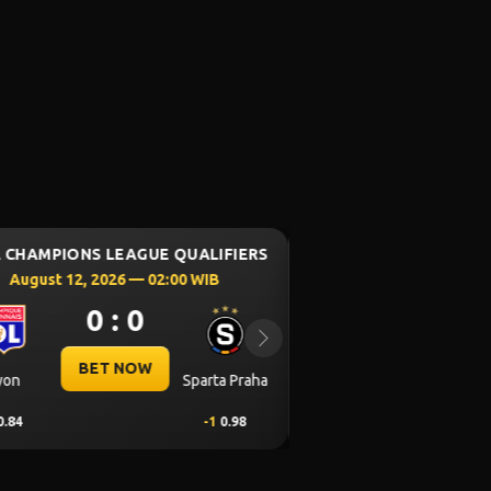
xe AI
Fortune Crown AI
A CHAMPIONS LEAGUE QUALIFIERS
August 11, 2026 — 22:59 WIB
0 : 0
Next
BET NOW
Union Saint-
 Glimt
Gilloise
5
0.77
-0.75
-0.95
old And
Dragon Ball