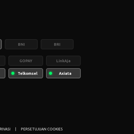
BNI
BRI
GOPAY
LinkAja
ld
Seven Seas
on
Telkomsel
Axiata
RIVASI
|
PERSETUJUAN COOKIES