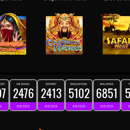
heherazade
Caishen Riches
Safari He
TERY
HK SIANG
SYDNEY
SINGAPORE
MALAYSIA
97
2476
2413
5102
6851
5
26
8/8/2026
8/8/2026
8/8/2026
8/8/2026
8
diac Deluxe
Bali
Moon Godd