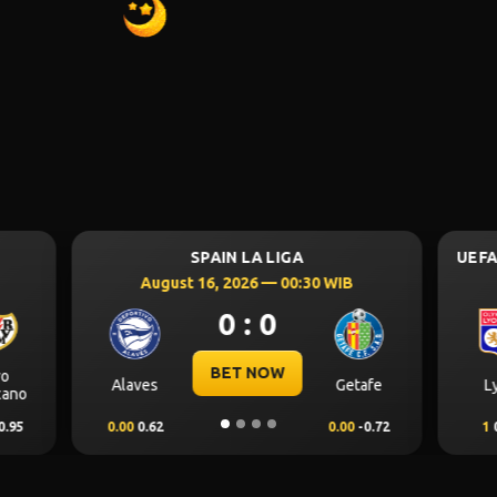
od Of The
Ancient Rome Deluxe
Cursed Delu
nderworld
AI
IERS
UEFA CHAMPIONS LEAGUE QUALIFIERS
UEF
August 12, 2026 — 01:15 WIB
0 : 0
BET NOW
Slovan
bahce
Mjallby
Bodo
Bratislava
.87
0.5
0.83
-0.5
0.99
0.7
venly Beasts
Blockade Runner
Fire Master H