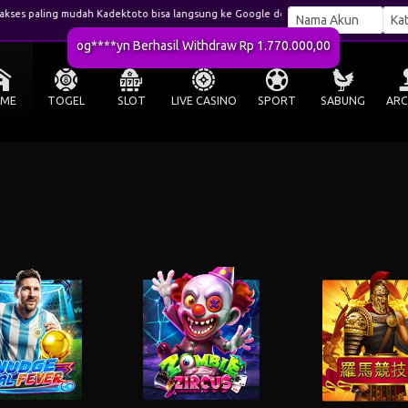
ling mudah Kadektoto bisa langsung ke Google dengan ketik Kadektoto, nanti akan l
og****yn Berhasil Withdraw Rp 1.770.000,00
ME
TOGEL
SLOT
LIVE CASINO
SPORT
SABUNG
ARC