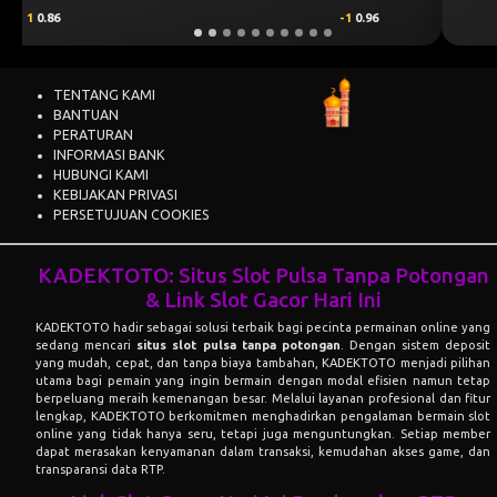
96
-0.5
0.95
0.5
0.87
TENTANG KAMI
BANTUAN
PERATURAN
INFORMASI BANK
HUBUNGI KAMI
KEBIJAKAN PRIVASI
PERSETUJUAN COOKIES
KADEKTOTO: Situs Slot Pulsa Tanpa Potongan
& Link Slot Gacor Hari Ini
KADEKTOTO
hadir sebagai solusi terbaik bagi pecinta permainan online yang
sedang mencari
situs slot pulsa tanpa potongan
. Dengan sistem deposit
yang mudah, cepat, dan tanpa biaya tambahan, KADEKTOTO menjadi pilihan
utama bagi pemain yang ingin bermain dengan modal efisien namun tetap
berpeluang meraih kemenangan besar. Melalui layanan profesional dan fitur
lengkap, KADEKTOTO berkomitmen menghadirkan pengalaman bermain slot
online yang tidak hanya seru, tetapi juga menguntungkan. Setiap member
dapat merasakan kenyamanan dalam transaksi, kemudahan akses game, dan
transparansi data RTP.