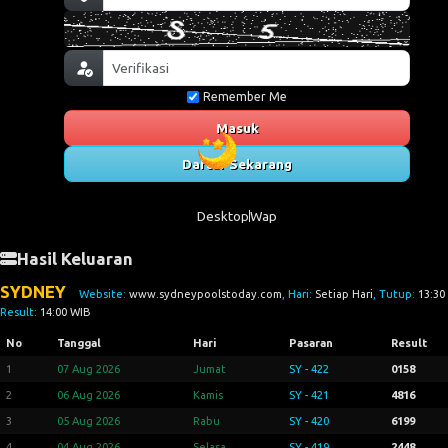
Remember Me
Masuk
Daftar Sekarang
Desktop
Wap
Hasil Keluaran
SYDNEY
Website:
www.sydneypoolstoday.com
, Hari:
Setiap Hari
, Tutup:
13:30
Result:
14:00 WIB
No
Tanggal
Hari
Pasaran
Result
1
07 Aug 2026
Jumat
SY - 422
0158
2
06 Aug 2026
Kamis
SY - 421
4816
3
05 Aug 2026
Rabu
SY - 420
6199
4
04 Aug 2026
Selasa
SY - 419
2448