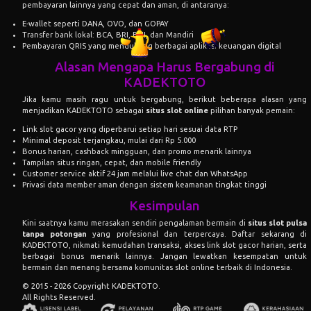
pembayaran lainnya yang cepat dan aman, di antaranya:
E-wallet seperti DANA, OVO, dan GOPAY
Transfer bank lokal: BCA, BRI, BNI, dan Mandiri
Pembayaran QRIS yang mendukung berbagai aplikasi keuangan digital
Alasan Mengapa Harus Bergabung di
KADEKTOTO
Jika kamu masih ragu untuk bergabung, berikut beberapa alasan yang
menjadikan KADEKTOTO sebagai
situs slot online
pilihan banyak pemain:
Link slot gacor yang diperbarui setiap hari sesuai data RTP
Minimal deposit terjangkau, mulai dari Rp 5.000
Bonus harian, cashback mingguan, dan promo menarik lainnya
Tampilan situs ringan, cepat, dan mobile friendly
Customer service aktif 24 jam melalui live chat dan WhatsApp
Privasi data member aman dengan sistem keamanan tingkat tinggi
Kesimpulan
Kini saatnya kamu merasakan sendiri pengalaman bermain di
situs slot pulsa
tanpa potongan
yang profesional dan terpercaya. Daftar sekarang di
KADEKTOTO, nikmati kemudahan transaksi, akses link slot gacor harian, serta
berbagai bonus menarik lainnya. Jangan lewatkan kesempatan untuk
bermain dan menang bersama komunitas slot online terbaik di Indonesia.
© 2015 - 2026 Copyright KADEKTOTO.
All Rights Reserved.