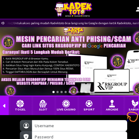
oto | Untuk akses paling mudah Kadektoto bisa langsung ke Google dengan ketik Kadektoto, nanti akan
TOGEL
SLOT
LIVE CASINO
SPORT
ARCADE
SABU