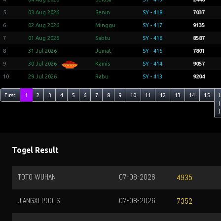
5
03 Aug 2026
Senin
SY - 418
7037
6
02 Aug 2026
Minggu
SY - 417
9135
7
01 Aug 2026
Sabtu
SY - 416
8587
8
31 Jul 2026
Jumat
SY - 415
7801
9
30 Jul 2026
Kamis
SY - 414
9057
10
29 Jul 2026
Rabu
SY - 413
9204
First
1
2
3
4
5
6
7
8
9
10
11
12
13
14
15
(
)
Togel Result
TOTO WUHAN
07-08-2026
4935
JIANGXI POOLS
07-08-2026
7352