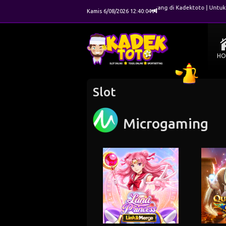
Selamat datang di Kadektoto | Untuk akses pa
Kamis 6/08/2026 12:40:05
HO
Slot
Microgaming