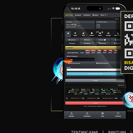
Mummy Lock Riches
Mon
Bountiful Birds
Joker
TENTANG KAMI
|
BANTUAN
|