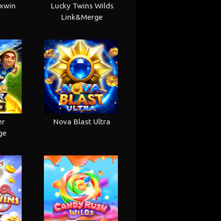
xwin
Lucky Twins Wilds
Link&Merge
er
Nova Blast Ultra
ge