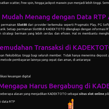
8 Mudah Menang dengan Data RTP 
i permainan
Slot88
dari provider terkemuka seperti Pragmatic Play, PG Soft
Blitz Extreme
Treasure Gems
10000 Fort
narik. Setiap permainan Slot88 di KADEKTOTO dilengkapi dengan informasi 
 strategi bermain yang lebih cerdas dan efisien. Hal ini membantu mengh
emudahan Transaksi di KADEKTO
 fleksibilitas tinggi bagi seluruh member. Tidak hanya menerima deposit
etode pembayaran lainnya yang cepat dan aman, di antaranya:
kasi keuangan digital
 Diamond Jingle
Plenty of Presents
Curse of Me
 Mengapa Harus Bergabung di KA
Joker
ut beberapa alasan yang menjadikan KADEKTOTO sebagai
situs slot online
pil
ai data RTP
enarik lainnya