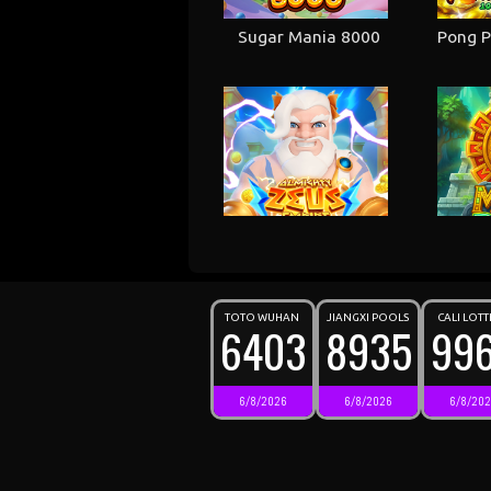
Sugar Mania 8000
Pong 
Almighty Zeus Empire
Ma
TOTO WUHAN
JIANGXI POOLS
CALI LOT
6403
8935
99
6/8/2026
6/8/2026
6/8/20