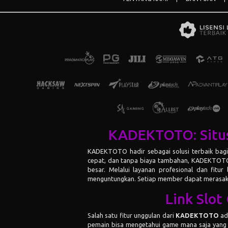
Diamond Inferno
Moonl
The
KADEKTOTO: Situs 
KADEKTOTO
hadir sebagai solusi terbaik ba
cepat, dan tanpa biaya tambahan, KADEKTOTO 
Fire & Diamond Joker
Af
besar. Melalui layanan profesional dan fit
menguntungkan. Setiap member dapat merasaka
Link Slo
Salah satu fitur unggulan dari
KADEKTOTO
ad
pemain bisa mengetahui game mana saja yang 
menentukan pilihan yang tepat. Peluang mendapat