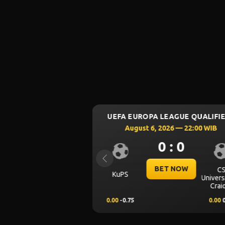
12 Skulls of the Dead
Pong 
UEFA EUROPA LEAGUE QUALIFI
August 7, 2026 — 00:45 WIB
Grand Casino Heist
Mer
0 : 0
Previous
BET NOW
PAOK
Ander
0.5
0.66
-0.5
-