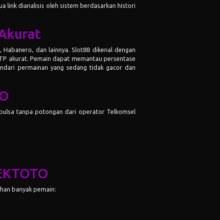
Akurat
, Habanero, dan lainnya. Slot88 dikenal dengan
unes
Tiger's Treasures
RTP akurat. Pemain dapat memantau persentase
indari permainan yang sedang tidak gacor dan
TO
 pulsa tanpa potongan dari operator Telkomsel
dusa
Seven 7's
DEKTOTO
ihan banyak pemain: