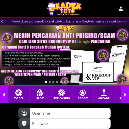
to | Untuk akses paling mudah Kadektoto bisa langsung ke Google dengan ketik Kadektoto, nanti akan 
TOGEL
SLOT
LIVE CASINO
SPORT
ARCADE
SABU