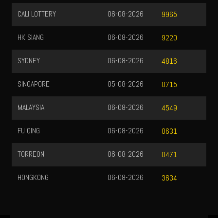
CALI LOTTERY
06-08-2026
9965
HK SIANG
06-08-2026
9220
SYDNEY
06-08-2026
4816
SINGAPORE
05-08-2026
0715
MALAYSIA
06-08-2026
4549
FU QING
06-08-2026
0631
TORREON
06-08-2026
0471
HONGKONG
06-08-2026
3634