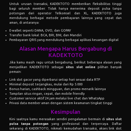
Untuk urusan transaksi, KADEKTOTO memberikan fleksibilitas tinggi
bagi seluruh member. Tidak hanya menerima deposit pulsa tanpa
potongan dari operator Telkomsel dan XL, KADEKTOTO juga
mendukung berbagai metode pembayaran lainnya yang cepat dan
aman, di antaranya:
E-wallet seperti DANA, OVO, dan GOPAY
Transfer bank lokal: BCA, BRI, BNI, dan Mandiri
Pembayaran QRIS yang mendukung berbagai aplikasi keuangan digital
Alasan Mengapa Harus Bergabung di
KADEKTOTO
Jika kamu masih ragu untuk bergabung, berikut beberapa alasan yang
menjadikan KADEKTOTO sebagai
situs slot online
pilihan banyak
pemain:
Link slot gacor yang diperbarui setiap hari sesuai data RTP
Minimal deposit terjangkau, mulai dari Rp 5.000
Bonus harian, cashback mingguan, dan promo menarik lainnya
Tampilan situs ringan, cepat, dan mobile friendly
Customer service aktif 24 jam melalui live chat dan WhatsApp
Privasi data member aman dengan sistem keamanan tingkat tinggi
Kesimpulan
Kini saatnya kamu merasakan sendiri pengalaman bermain di
situs slot
pulsa tanpa potongan
yang profesional dan terpercaya. Daftar
sekarang di KADEKTOTO, nikmati kemudahan transaksi, akses link slot