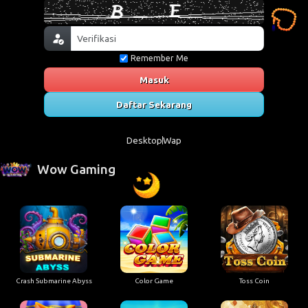
Remember Me
Masuk
Daftar Sekarang
Desktop
Wap
Wow Gaming
Crash Submarine Abyss
Color Game
Toss Coin