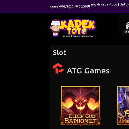
Selamat datang di Kadektoto | Untuk akses
Kamis 6/08/2026 10:56:58
HO
Slot
ATG Games