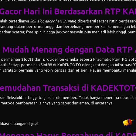
t Gacor Hari Ini Berdasarkan RTP 
alah tersedianya
link slot gacor hari ini
yang diperbarui secara rutin berdasarka
sedang dalam performa tinggi dan berpeluang memberikan kemenangan lebi
kan scatter, free spin, hingga jackpot maxwin pun menjadi lebih tinggi. Semua
8 Mudah Menang dengan Data RTP 
i permainan
Slot88
dari provider terkemuka seperti Pragmatic Play, PG Soft
narik. Setiap permainan Slot88 di KADEKTOTO dilengkapi dengan informasi 
 strategi bermain yang lebih cerdas dan efisien. Hal ini membantu mengh
emudahan Transaksi di KADEKTO
 fleksibilitas tinggi bagi seluruh member. Tidak hanya menerima deposit
etode pembayaran lainnya yang cepat dan aman, di antaranya:
kasi keuangan digital
 Mengapa Harus Bergabung di KA