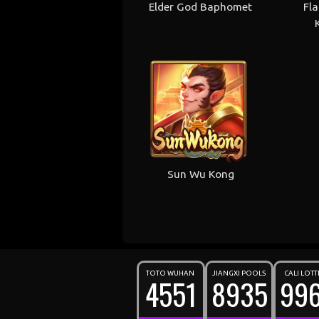
Elder God Baphomet
Fl
Sun Wu Kong
TOTO WUHAN
JIANGXI POOLS
CALI LOT
4551
8935
99