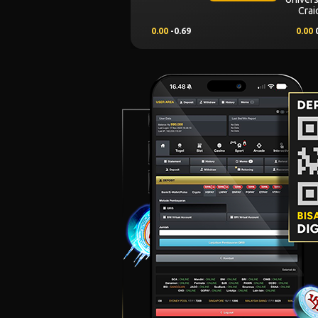
0.5
0.66
-0.5
-