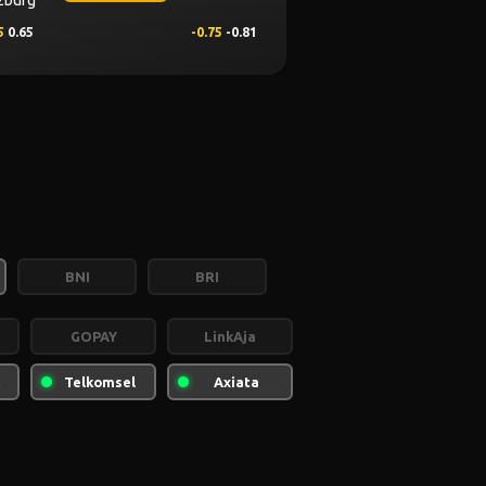
alove
25
-0.80
0.25
0.64
BNI
BRI
GOPAY
LinkAja
Telkomsel
Axiata