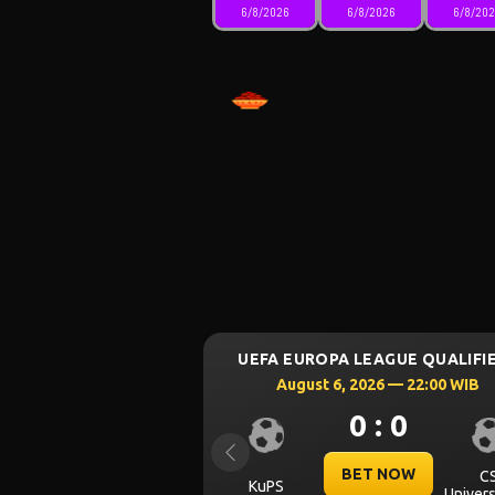
6/8/2026
6/8/2026
6/8/20
UEFA EUROPA LEAGUE QUALIFI
August 7, 2026 — 00:45 WIB
0 : 0
Previous
BET NOW
PAOK
Ander