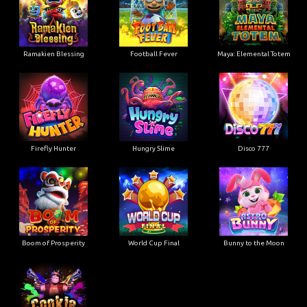
Ramakien Blessing
Football Fever
Maya: Elemental Totem
Firefly Hunter
Hungry Slime
Disco 777
Boom of Prosperity
World Cup Final
Bunny to the Moon