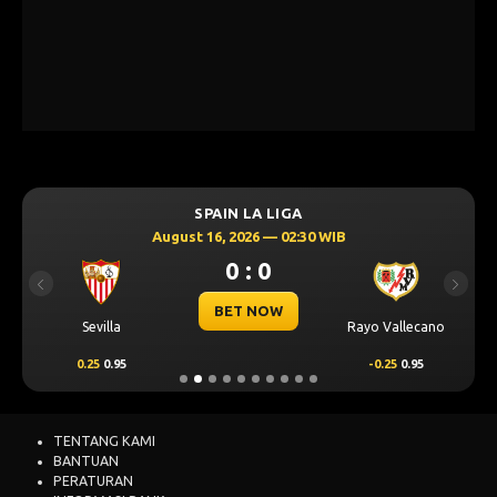
SPAIN LA LIGA
August 16, 2026 — 02:30 WIB
0 : 0
Previous
Next
BET NOW
Sevilla
Rayo Vallecano
0.25
0.95
-0.25
0.95
TENTANG KAMI
BANTUAN
PERATURAN