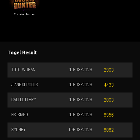
Cookie Hunter
Togel Result
TOTO WUHAN
10-08-2026
2903
JIANGXI POOLS
10-08-2026
4433
CALI LOTTERY
10-08-2026
2003
HK SIANG
10-08-2026
8556
SYDNEY
09-08-2026
8082