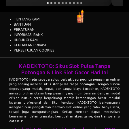
TENTANG KAMI
BANTUAN
PERATURAN
INFORMASI BANK
HUBUNGI KAMI
KEBIJAKAN PRIVASI
PERSETUJUAN COOKIES
KADEKTOTO: Situs Slot Pulsa Tanpa
Potongan & Link Slot Gacor Hari Ini
KADEKTOTO
hadir sebagai solusi terbaik bagi pecinta permainan online
yang sedang mencari
situs slot pulsa tanpa potongan
. Dengan sistem
deposit yang mudah, cepat, dan tanpa biaya tambahan, KADEKTOTO
menjadi pilihan utama bagi pemain yang ingin bermain dengan modal
efisien namun tetap berpeluang meraih kemenangan besar. Melalui
layanan profesional dan fitur lengkap, KADEKTOTO berkomitmen
menghadirkan pengalaman bermain slot online yang tidak hanya seru,
tetapi juga menguntungkan. Setiap member dapat merasakan
kenyamanan dalam transaksi, kemudahan akses game, dan transparansi
data RTP.