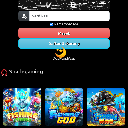
Remember Me
Masuk
Daftar Sekarang
Desktop
Wap
Spadegaming