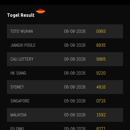
Togel Result
TOTO WUHAN
06-08-2026
0993
JIANGXI POOLS
06-08-2026
8935
CALI LOTTERY
06-08-2026
9965
HK SIANG
06-08-2026
9220
SYDNEY
06-08-2026
4816
SINGAPORE
05-08-2026
0715
MALAYSIA
05-08-2026
1592
FU QING
05-08-2026
8271