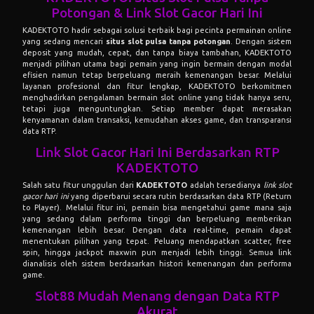
Potongan & Link Slot Gacor Hari Ini
KADEKTOTO
hadir sebagai solusi terbaik bagi pecinta permainan online
yang sedang mencari
situs slot pulsa tanpa potongan
. Dengan sistem
deposit yang mudah, cepat, dan tanpa biaya tambahan, KADEKTOTO
menjadi pilihan utama bagi pemain yang ingin bermain dengan modal
efisien namun tetap berpeluang meraih kemenangan besar. Melalui
layanan profesional dan fitur lengkap, KADEKTOTO berkomitmen
menghadirkan pengalaman bermain slot online yang tidak hanya seru,
tetapi juga menguntungkan. Setiap member dapat merasakan
kenyamanan dalam transaksi, kemudahan akses game, dan transparansi
data RTP.
Link Slot Gacor Hari Ini Berdasarkan RTP
KADEKTOTO
Salah satu fitur unggulan dari
KADEKTOTO
adalah tersedianya
link slot
gacor hari ini
yang diperbarui secara rutin berdasarkan data RTP (Return
to Player). Melalui fitur ini, pemain bisa mengetahui game mana saja
yang sedang dalam performa tinggi dan berpeluang memberikan
kemenangan lebih besar. Dengan data real-time, pemain dapat
menentukan pilihan yang tepat. Peluang mendapatkan scatter, free
spin, hingga jackpot maxwin pun menjadi lebih tinggi. Semua link
dianalisis oleh sistem berdasarkan histori kemenangan dan performa
game.
Slot88 Mudah Menang dengan Data RTP
Akurat