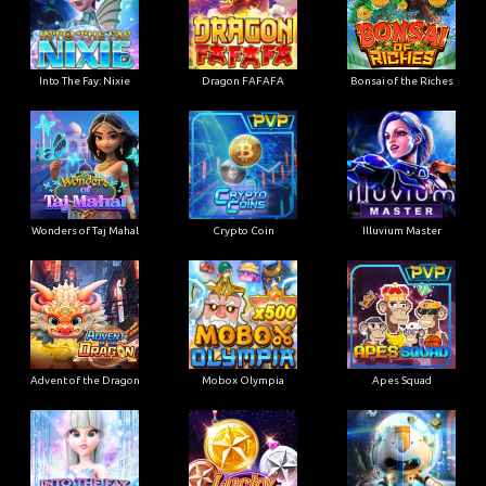
Into The Fay: Nixie
Dragon FAFAFA
Bonsai of the Riches
Wonders of Taj Mahal
Crypto Coin
Illuvium Master
Advent of the Dragon
Mobox Olympia
Apes Squad