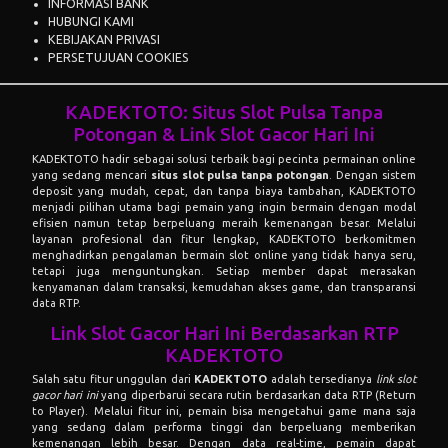
INFORMASI BANK
HUBUNGI KAMI
KEBIJAKAN PRIVASI
PERSETUJUAN COOKIES
KADEKTOTO: Situs Slot Pulsa Tanpa
Potongan & Link Slot Gacor Hari Ini
KADEKTOTO
hadir sebagai solusi terbaik bagi pecinta permainan online
yang sedang mencari
situs slot pulsa tanpa potongan
. Dengan sistem
deposit yang mudah, cepat, dan tanpa biaya tambahan, KADEKTOTO
menjadi pilihan utama bagi pemain yang ingin bermain dengan modal
efisien namun tetap berpeluang meraih kemenangan besar. Melalui
layanan profesional dan fitur lengkap, KADEKTOTO berkomitmen
menghadirkan pengalaman bermain slot online yang tidak hanya seru,
tetapi juga menguntungkan. Setiap member dapat merasakan
kenyamanan dalam transaksi, kemudahan akses game, dan transparansi
data RTP.
Link Slot Gacor Hari Ini Berdasarkan RTP
KADEKTOTO
Salah satu fitur unggulan dari
KADEKTOTO
adalah tersedianya
link slot
gacor hari ini
yang diperbarui secara rutin berdasarkan data RTP (Return
to Player). Melalui fitur ini, pemain bisa mengetahui game mana saja
yang sedang dalam performa tinggi dan berpeluang memberikan
kemenangan lebih besar. Dengan data real-time, pemain dapat