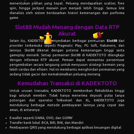
menentukan pilihan yang tepat. Peluang mendapatkan scatter, free
spin, hingga jackpot maxwin pun menjadi lebih tinggi. Semua link
dianalisis oleh sistem berdasarkan histori kemenangan dan performa
game.
Slot88 Mudah Menang dengan Data RTP
Akurat
Selain itu, KADEKTOTO menyediakan berbagai permainan
Slot88
dari
provider terkemuka seperti Pragmatic Play, PG Soft, Habanero, dan
lainnya. Slot88 dikenal dengan potensi kemenangan tinggi serta
gameplay menarik. Setiap permainan Slot88 di KADEKTOTO dilengkapi
dengan informasi RTP akurat. Pemain dapat memantau persentase
pengembalian secara langsung untuk menyusun strategi bermain yang
lebih cerdas dan efisien. Hal ini membantu menghindari permainan yang
sedang tidak gacor dan memaksimalkan peluang menang.
Kemudahan Transaksi di KADEKTOTO
Untuk urusan transaksi, KADEKTOTO memberikan fleksibilitas tinggi
bagi seluruh member. Tidak hanya menerima deposit pulsa tanpa
potongan dari operator Telkomsel dan XL, KADEKTOTO juga
mendukung berbagai metode pembayaran lainnya yang cepat dan
aman, di antaranya:
E-wallet seperti DANA, OVO, dan GOPAY
Transfer bank lokal: BCA, BRI, BNI, dan Mandiri
Pembayaran QRIS yang mendukung berbagai aplikasi keuangan digital