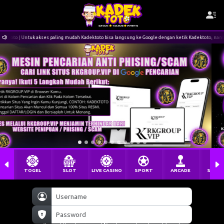
kw****tx Berhasil Withdraw Rp 738.000,00
Untuk akses paling mudah Kadektoto bisa langsung ke Google dengan ketik Kadektoto, nanti akan langs
TOGEL
SLOT
LIVE CASINO
SPORT
ARCADE
SABU