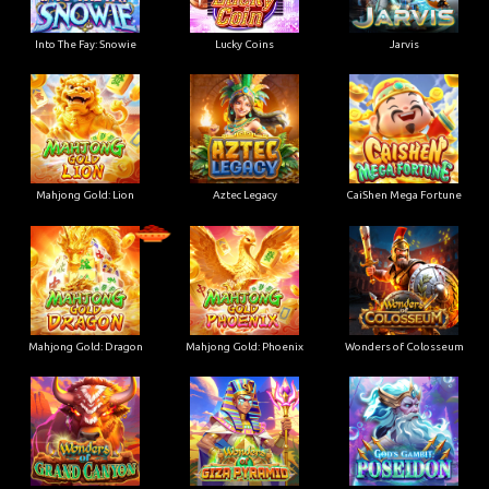
Into The Fay: Snowie
Lucky Coins
Jarvis
Mahjong Gold: Lion
Aztec Legacy
CaiShen Mega Fortune
Mahjong Gold: Dragon
Mahjong Gold: Phoenix
Wonders of Colosseum