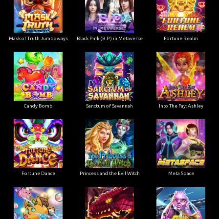
Mask of Truth Jumboways
Black Pink (B.P.) in Metaverse
Fortune Realm
Candy Bomb
Sanctum of Savannah
Into The Fay: Ashley
Fortune Dance
Princess and the Evil Witch
Meta Space