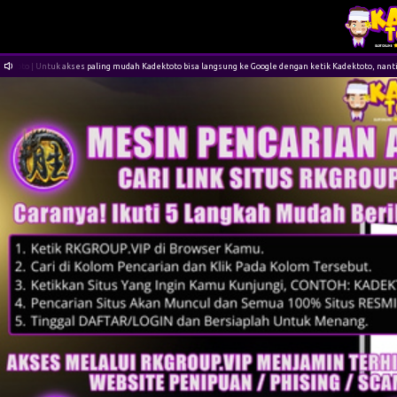
iw****gh Berhasil Wi
s paling mudah Kadektoto bisa langsung ke Google dengan ketik Kadektoto, nanti akan langsung muncul