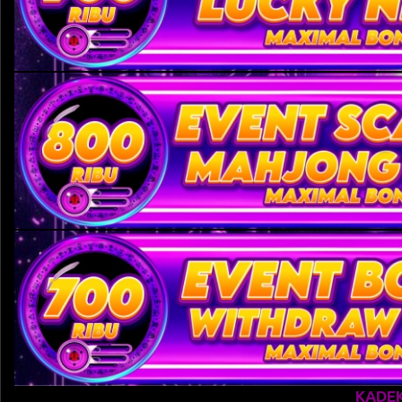
- Cara claim bonus pemain harap melakukan ss pada total JACKPOT yang did
- Maksimal claim dalam 1 hari adalah 3 kali dan direset pada pukul 00:01 setia
- Pihak Kadektoto berhak membatalkan bonus apabila terjadi kecurangan
- Segala keputusan Kadektoto adalah mutlak dan tidak dapat diganggu gug
- NB : Syarat & Ketentuan bisa berubah sewaktu-waktu
Syarat dan Ketentuan : Berlaku khusus Lucky Neko
- Dilarang melanjutkan permainan sebelum diclaim. Akan dianggap hangus j
- Hanya berlaku untuk BUYSPIN
- Cara claim bonus pemain harap melakukan ss pada total win streak yang d
- Batas maksimal claim dalam 1 hari adalah 3 kali dan akan di reset pukul 00:0
- Pihak Kadektoto berhak membatalkan bonus apabila terjadi kecurangan
- Segala keputusan Kadektoto adalah mutlak dan tidak dapat diganggu gug
- NB : Syarat & Ketentuan bisa berubah sewaktu-waktu
Winstreak Buyspin 15.000 : Minimal kemenangan Rp.30.000,-
- 4 Kali Winstreak mendapatkan 200.000
Syarat dan Ketentuan : Berlaku khusus Mahjong Ways dan Mahjong Ways 2
- 5 Kali Winstreak mendapatkan 300.000
- Dilarang melanjutkan permainan sebelum diclaim. Akan dianggap hangus j
- 6 Kali Winstreak mendapatkan 400.000
- Cara claim bonus pemain harap melakukan ss pada total Scatter yang dida
- Batas maksimal claim dalam 1 hari adalah 3 kali dan akan di reset pukul 00:0
Winstreak Buyspin 30.000 : Minimal kemenangan Rp.50.000,-
- Pihak Kadektoto berhak membatalkan bonus apabila terjadi kecurangan
- 4 Kali Winstreak mendapatkan 300.000
- Segala keputusan Kadektoto adalah mutlak dan tidak dapat diganggu gug
- 5 Kali Winstreak mendapatkan 400.000
- NB : Syarat & Ketentuan bisa berubah sewaktu-waktu
- 6 Kali Winstreak mendapatkan 500.000
Event Bonus 3 Scatter :
Winstreak Buyspin 45.000 : Minimal kemenangan Rp.90.000,-
- 1.000 / akan mendapatkan Rp.10.000,-
- 4 Kali Winstreak mendapatkan 400.000
- 2.000 / akan mendapatkan Rp.20.000,-