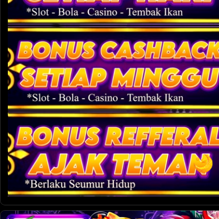
- NB : Syarat & Ketentuan bisa berubah sewaktu-waktu
Syarat dan Ketentuan : Minimal TO 150.000,-
- Bonus diberikan setiap hari ( Paling lambat pukul 15:00 WIB )
- Bonus rollingan dapat di tarik langsung bagi member yang ingin melakuka
- Bonus rollingan ini bersifat otomatis ( Tidak perlu di claim )
- NB : Syarat & Ketentuan bisa berubah sewaktu-waktu
Berikut level rollingan harian yang akan dibagikan :
- 150.000 - 5.000.000 akan mendapatkan 0.2%
- 5.000.001 - 50.000.000 akan mendapatkan 0.5%
- 50.000.001 - 100.000.000 akan mendapatkan 0.7%
- 100.000.001 ke atas akan mendapatkan 1%
Syarat dan Ketentuan : Jika mengalami kekalahan Rp.50.000,-
- Bonus diberikan setiap hari senin ( Paling lambat pukul 03:00 WIB )
- Bonus casback dapat di tarik langsung bagi member yang ingin melakukan
- Bonus cashback ini bersifat otomatis ( Tidak perlu di claim )
- NB : Syarat & Ketentuan bisa berubah sewaktu-waktu
Berikut level cashback yang akan dibagikan :
- 50.000 - 100.000.000 akan mendapatkan 5%
- 100.000.001 - 200.000.000 akan mendapatkan 10%
- 200.000.001 ke atas akan mendapatkan 20%
Syarat dan Ketentuan : Bonus Ajak Teman
- Bonus refferal 1% berlaku untuk semua jenis permainan Togel