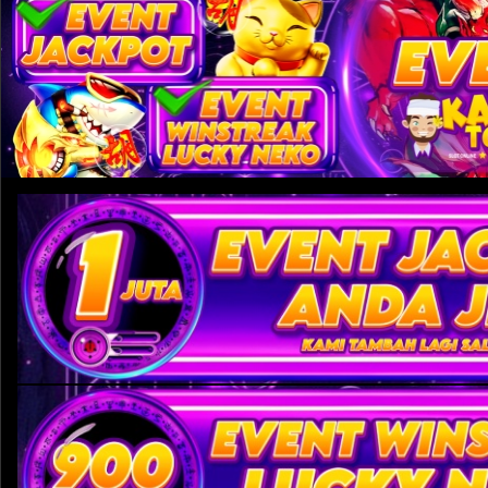
- Bonus refferal 0.1% berlaku untuk permainan Slot Games & Live Casino
- Upline akan tetap mendapatkan Bonus Refferal seumur hidup selama Down
Syarat dan Ketentuan : Berlaku khusus semua game di PG Soft
- Dilarang melanjutkan permainan sebelum diclaim. Akan dianggap hangus j
- Bonus Freespin dihitung dari minimal JP 200.000 dan akan ditambahkan 20% 
- Bonus Buyspin dihitung dari minimal JP 500.000 dan akan ditambahkan 10% 
- Maksimal bonus yang di berikan adalah Rp.1.000.000,-