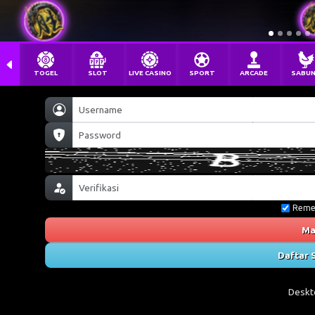
TOGEL
SLOT
LIVE CASINO
SPORT
ARCADE
SABU
Reme
Ma
Daftar 
Deskt