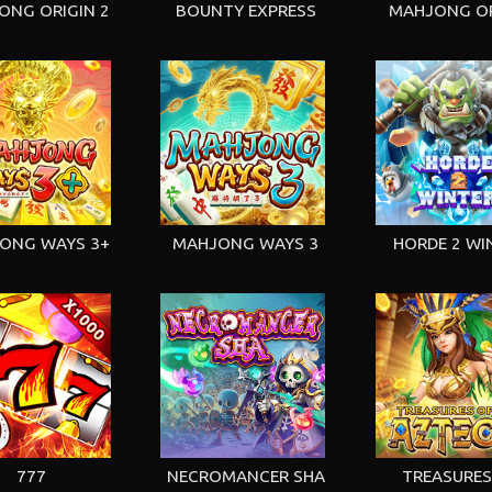
ONG ORIGIN 2
BOUNTY EXPRESS
MAHJONG OR
ONG WAYS 3+
MAHJONG WAYS 3
HORDE 2 WI
777
NECROMANCER SHA
TREASURES