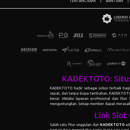
TENTANG KAMI
|
BANTUAN
|
RAT OF WEALTH
SU
KADEKTOTO: Situs 
KADEKTOTO
hadir sebagai solusi terbaik ba
cepat, dan tanpa biaya tambahan, KADEKTOTO 
besar. Melalui layanan profesional dan fit
menguntungkan. Setiap member dapat merasaka
Link Slo
GOLDEN WEEK
CHAL
Salah satu fitur unggulan dari
KADEKTOTO
ad
pemain bisa mengetahui game mana saja yang 