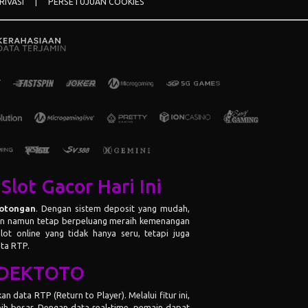
RIVASI
|
PERSETUJUAN COOKIES
GE・
KUNGFU
IG
lot Gacor Hari Ini
potongan
. Dengan sistem deposit yang mudah,
ien namun tetap berpeluang meraih kemenangan
t online yang tidak hanya seru, tetapi juga
ta RTP.
KADEKTOTO
MAYAN
FORTUNE BULL
n data RTP (Return to Player). Melalui fitur ini,
h besar. Dengan data real-time, pemain dapat