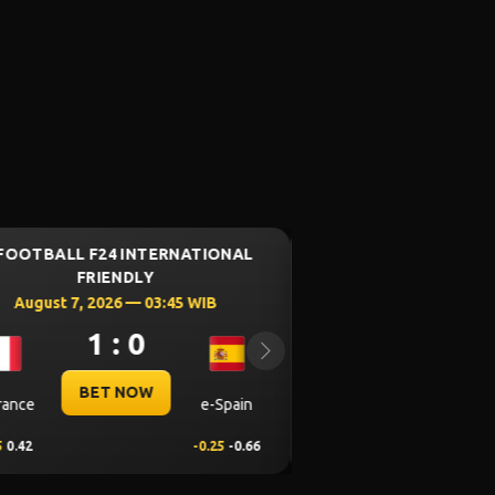
OOM
LUCKY ACE
OTBALL F24 ELITE CLUB FRIENDLY
August 7, 2026 — 04:00 WIB
0 : 0
Next
BET NOW
e-
e-Valencia
hester
ited
5
0.59
-0.5
-0.83
UY・
CRAZY 777
IG