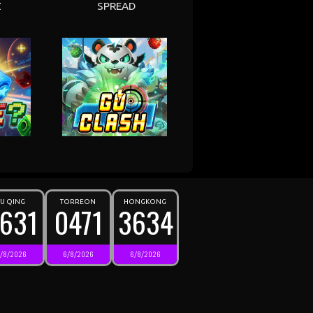
Z
SPREAD
GO CLASH
FU QING
TORREON
HONGKONG
631
0471
3634
/8/2026
6/8/2026
6/8/2026
S 2
ZEUS OF OLYMPUS