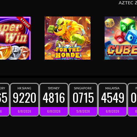
AZTEC 
UPER WIN
FOR THE HORDE
CUBE?
TERY
HK SIANG
SYDNEY
SINGAPORE
MALAYSIA
65
9220
4816
0715
4549
0
26
6/8/2026
6/8/2026
5/8/2026
6/8/2026
6
GGY MASTER
CYBER CUBE
SUPER GEM