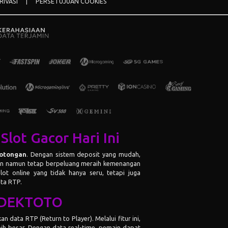
RIVASI
|
PERSETUJUAN COOKIES
ney
Aztec Bonanza
lot Gacor Hari Ini
eluxe
Christmas Carol
Megaways
potongan
. Dengan sistem deposit yang mudah,
ien namun tetap berpeluang meraih kemenangan
t online yang tidak hanya seru, tetapi juga
ta RTP.
KADEKTOTO
n data RTP (Return to Player). Melalui fitur ini,
h besar. Dengan data real-time, pemain dapat