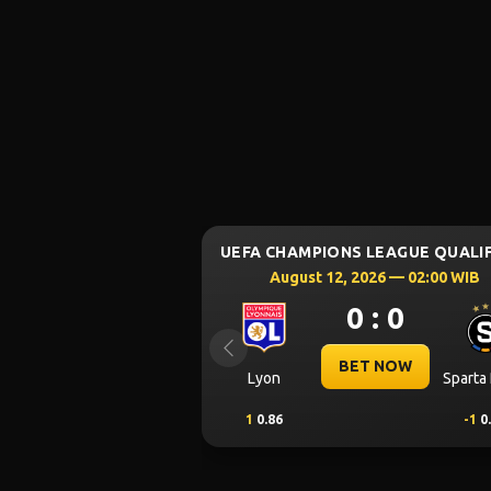
Caishens Cash Pots
St
UEFA CHAMPIONS LEAGUE QUALIF
August 11, 2026 — 22:59 WIB
Sweet Bonanza Super
Mahjo
0 : 0
Scatter
Previous
BET NOW
Union 
Bodo Glimt
Gill
0.75
0.82
-0.75