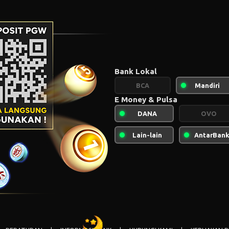
 Bonanza Xmas
Aztec Gems
5 Lions
Bank Lokal
BCA
Mandiri
E Money & Pulsa
DANA
OVO
Lain-lain
AntarBank
888 Gold
Fire 88
Diamond St