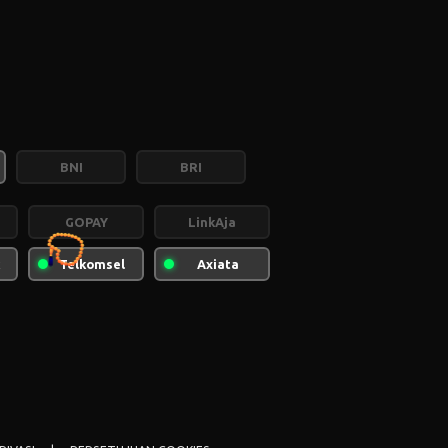
The Dog House
BNI
BRI
GOPAY
LinkAja
Telkomsel
Axiata
rike
Vegas Magic