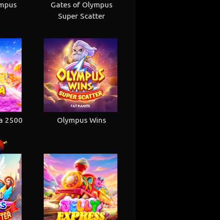
ympus
Gates of Olympus
Super Scatter
a 2500
Olympus Wins