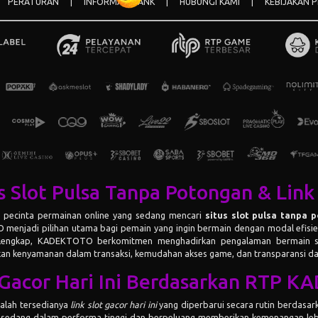
PERATURAN
|
INFORMASI BANK
|
HUBUNGI KAMI
|
KEBIJAKAN P
key Warrior
Joker's Jewels
Magic Jour
Slot Pulsa Tanpa Potongan & Link S
reat Rhino
Fruit Party
Aztec Gems D
Megaways
gi pecinta permainan online yang sedang mencari
situs slot pulsa tanpa 
menjadi pilihan utama bagi pemain yang ingin bermain dengan modal efis
ur lengkap, KADEKTOTO berkomitmen menghadirkan pengalaman bermain slo
n kenyamanan dalam transaksi, kemudahan akses game, dan transparansi da
t Gacor Hari Ini Berdasarkan RTP 
alah tersedianya
link slot gacor hari ini
yang diperbarui secara rutin berdasarka
sedang dalam performa tinggi dan berpeluang memberikan kemenangan lebi