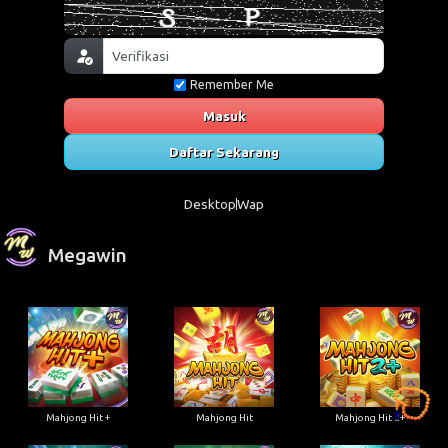
Remember Me
Masuk
Daftar Sekarang
Desktop
Wap
Megawin
Mahjong Hit +
Mahjong Hit
Mahjong Hit 2+