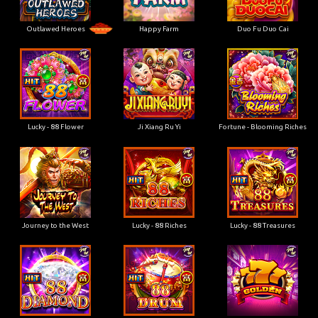
Outlawed Heroes
Happy Farm
Duo Fu Duo Cai
Lucky - 88 Flower
Ji Xiang Ru Yi
Fortune - Blooming Riches
Journey to the West
Lucky - 88 Riches
Lucky - 88 Treasures