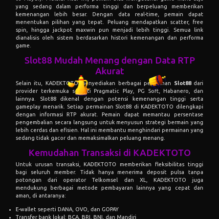
yang sedang dalam performa tinggi dan berpeluang memberikan
kemenangan lebih besar. Dengan data real-time, pemain dapat
menentukan pilihan yang tepat. Peluang mendapatkan scatter, free
spin, hingga jackpot maxwin pun menjadi lebih tinggi. Semua link
dianalisis oleh sistem berdasarkan histori kemenangan dan performa
game.
Slot88 Mudah Menang dengan Data RTP
Akurat
Selain itu, KADEKTOTO menyediakan berbagai permainan
Slot88
dari
provider terkemuka seperti Pragmatic Play, PG Soft, Habanero, dan
lainnya. Slot88 dikenal dengan potensi kemenangan tinggi serta
gameplay menarik. Setiap permainan Slot88 di KADEKTOTO dilengkapi
dengan informasi RTP akurat. Pemain dapat memantau persentase
pengembalian secara langsung untuk menyusun strategi bermain yang
lebih cerdas dan efisien. Hal ini membantu menghindari permainan yang
sedang tidak gacor dan memaksimalkan peluang menang.
Kemudahan Transaksi di KADEKTOTO
Untuk urusan transaksi, KADEKTOTO memberikan fleksibilitas tinggi
bagi seluruh member. Tidak hanya menerima deposit pulsa tanpa
potongan dari operator Telkomsel dan XL, KADEKTOTO juga
mendukung berbagai metode pembayaran lainnya yang cepat dan
aman, di antaranya:
E-wallet seperti DANA, OVO, dan GOPAY
Transfer bank lokal: BCA, BRI, BNI, dan Mandiri