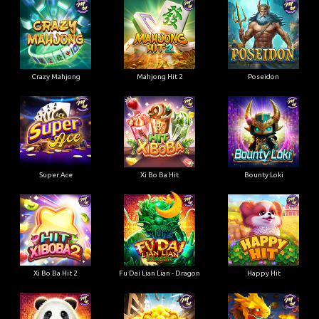
Crazy Mahjong
Mahjong Hit 2
Poseidon
Super Ace
Xi Bo Ba Hit
Bounty Loki
Xi Bo Ba Hit 2
Fu Dai Lian Lian - Dragon
Happy Hit