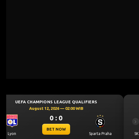
UEFA CHAMPIONS LEAGUE QUALIFIERS
August 12, 2026 — 01:30 WIB
0 : 0
Previous
Ne
BET NOW
aha
SK Sturm Graz
Fenerbahce