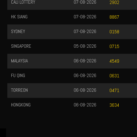
CALI LOTTERY
07-08-2026
2902
HK SIANG
07-08-2026
8867
SYDNEY
07-08-2026
0158
SINGAPORE
05-08-2026
0715
MALAYSIA
06-08-2026
4549
FU QING
06-08-2026
0631
TORREON
06-08-2026
0471
HONGKONG
06-08-2026
3634