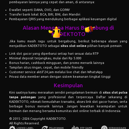
pembayaran lainnya yang cepat dan aman, di antaranya:
E-wallet seperti DANA, OVO, dan GOPAY
Transfer bank lokal: BCA, BRI, BNI, dan Mandiri
Pembayaran QRIS yang mendukung berbagai aplikasi keuangan digital
Alasan Mengapa Harus Bergabung di
KADEKTOTO
Jika kamu masih ragu untuk bergabung, berikut beberapa alasan yang
menjadikan KADEKTOTO sebagai
situs slot online
pilihan banyak pemain:
Link slot gacor yang diperbarui setiap hari sesuai data RTP
Minimal deposit terjangkau, mulai dari Rp 5.000
Bonus harian, cashback mingguan, dan promo menarik lainnya
Tampilan situs ringan, cepat, dan mobile friendly
Customer service aktif 24 jam melalui live chat dan WhatsApp
Privasi data member aman dengan sistem keamanan tingkat tinggi
Kesimpulan
Kini saatnya kamu merasakan sendiri pengalaman bermain di
situs slot pulsa
tanpa potongan
yang profesional dan terpercaya. Daftar sekarang di
KADEKTOTO, nikmati kemudahan transaksi, akses link slot gacor harian, serta
berbagai bonus menarik lainnya. Jangan lewatkan kesempatan untuk
bermain dan menang bersama komunitas slot online terbaik di Indonesia.
© 2015 - 2026 Copyright KADEKTOTO.
All Rights Reserved.