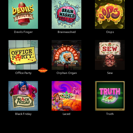
Devils Finger
Brainwashed
Oops
Office Party
Orphan Organ
Sew
Black Friday
Laced
Truth