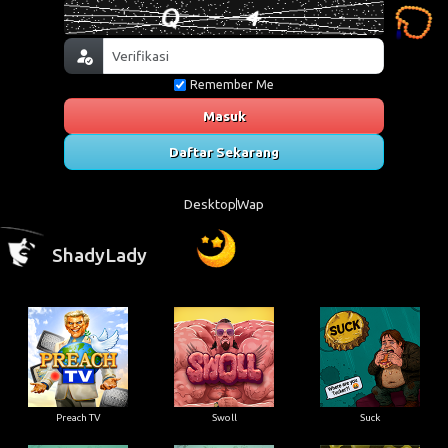
Remember Me
Masuk
Daftar Sekarang
Desktop
Wap
ShadyLady
Preach TV
Swoll
Suck