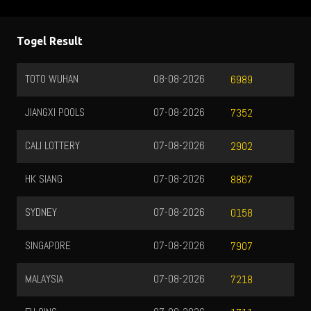
Togel Result
TOTO WUHAN
08-08-2026
6989
JIANGXI POOLS
07-08-2026
7352
CALI LOTTERY
07-08-2026
2902
HK SIANG
07-08-2026
8867
SYDNEY
07-08-2026
0158
SINGAPORE
07-08-2026
7907
MALAYSIA
07-08-2026
7218