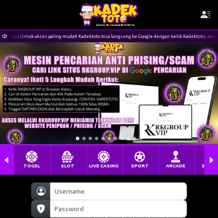
to | Untuk akses paling mudah Kadektoto bisa langsung ke Google dengan ketik Kadektoto, nanti akan 
TOGEL
SLOT
LIVE CASINO
SPORT
ARCADE
SABU