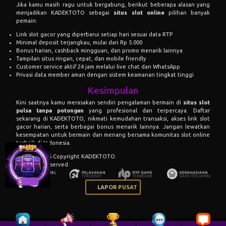
Jika kamu masih ragu untuk bergabung, berikut beberapa alasan yang
menjadikan KADEKTOTO sebagai
situs slot online
pilihan banyak
pemain:
Link slot gacor yang diperbarui setiap hari sesuai data RTP
Minimal deposit terjangkau, mulai dari Rp 5.000
Bonus harian, cashback mingguan, dan promo menarik lainnya
Tampilan situs ringan, cepat, dan mobile friendly
Customer service aktif 24 jam melalui live chat dan WhatsApp
Privasi data member aman dengan sistem keamanan tingkat tinggi
Kesimpulan
Kini saatnya kamu merasakan sendiri pengalaman bermain di
situs slot
pulsa tanpa potongan
yang profesional dan terpercaya. Daftar
sekarang di KADEKTOTO, nikmati kemudahan transaksi, akses link slot
gacor harian, serta berbagai bonus menarik lainnya. Jangan lewatkan
kesempatan untuk bermain dan menang bersama komunitas slot online
terbaik di Indonesia.
© 2015 - 2026 Copyright KADEKTOTO.
All Rights Reserved.
LAPOR PUSAT