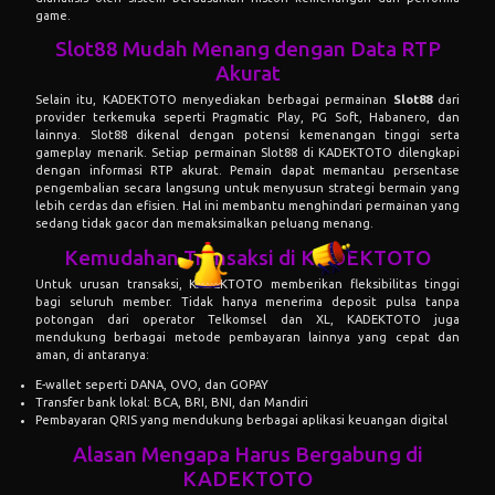
game.
Slot88 Mudah Menang dengan Data RTP
Akurat
Selain itu, KADEKTOTO menyediakan berbagai permainan
Slot88
dari
provider terkemuka seperti Pragmatic Play, PG Soft, Habanero, dan
lainnya. Slot88 dikenal dengan potensi kemenangan tinggi serta
gameplay menarik. Setiap permainan Slot88 di KADEKTOTO dilengkapi
dengan informasi RTP akurat. Pemain dapat memantau persentase
pengembalian secara langsung untuk menyusun strategi bermain yang
lebih cerdas dan efisien. Hal ini membantu menghindari permainan yang
sedang tidak gacor dan memaksimalkan peluang menang.
Kemudahan Transaksi di KADEKTOTO
Untuk urusan transaksi, KADEKTOTO memberikan fleksibilitas tinggi
bagi seluruh member. Tidak hanya menerima deposit pulsa tanpa
potongan dari operator Telkomsel dan XL, KADEKTOTO juga
mendukung berbagai metode pembayaran lainnya yang cepat dan
aman, di antaranya:
E-wallet seperti DANA, OVO, dan GOPAY
Transfer bank lokal: BCA, BRI, BNI, dan Mandiri
Pembayaran QRIS yang mendukung berbagai aplikasi keuangan digital
Alasan Mengapa Harus Bergabung di
KADEKTOTO