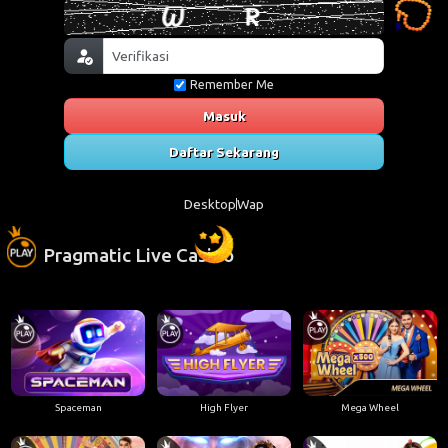
Remember Me
Masuk
Daftar Sekarang
Desktop
Wap
Pragmatic Live Casino
Spaceman
High Flyer
Mega Wheel