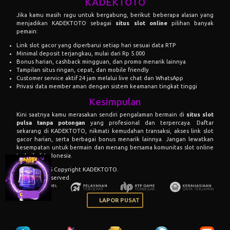
KADEKTOTO
Jika kamu masih ragu untuk bergabung, berikut beberapa alasan yang
menjadikan KADEKTOTO sebagai
situs slot online
pilihan banyak
pemain:
Link slot gacor yang diperbarui setiap hari sesuai data RTP
Minimal deposit terjangkau, mulai dari Rp 5.000
Bonus harian, cashback mingguan, dan promo menarik lainnya
Tampilan situs ringan, cepat, dan mobile friendly
Customer service aktif 24 jam melalui live chat dan WhatsApp
Privasi data member aman dengan sistem keamanan tingkat tinggi
Kesimpulan
Kini saatnya kamu merasakan sendiri pengalaman bermain di
situs slot
pulsa tanpa potongan
yang profesional dan terpercaya. Daftar
sekarang di KADEKTOTO, nikmati kemudahan transaksi, akses link slot
gacor harian, serta berbagai bonus menarik lainnya. Jangan lewatkan
kesempatan untuk bermain dan menang bersama komunitas slot online
terbaik di Indonesia.
© 2015 - 2026 Copyright KADEKTOTO.
All Rights Reserved.
LAPOR PUSAT