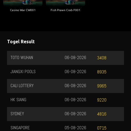
Casino War CW001
Fish Prawn Crab F001
Togel Result
TOTO WUHAN
06-08-2026
3408
JIANGXI POOLS
06-08-2026
8935
CALI LOTTERY
06-08-2026
9965
HK SIANG
06-08-2026
9220
SYDNEY
06-08-2026
4816
SINGAPORE
05-08-2026
0715