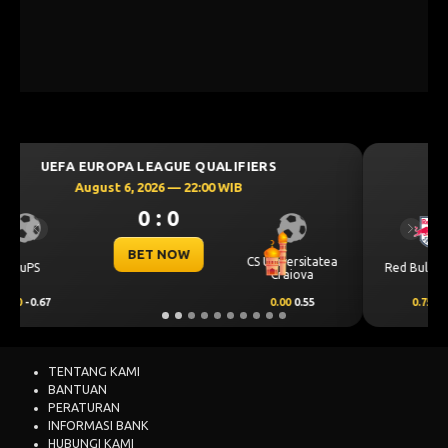
UEFA EUROPA LEAGUE QUALIFIERS
August 7, 2026 — 00:00 WIB
0 : 0
Previous
Next
BET NOW
Red Bull Salzburg
Pafos FC
0.75
0.55
-0.75
-0.71
TENTANG KAMI
BANTUAN
PERATURAN
INFORMASI BANK
HUBUNGI KAMI