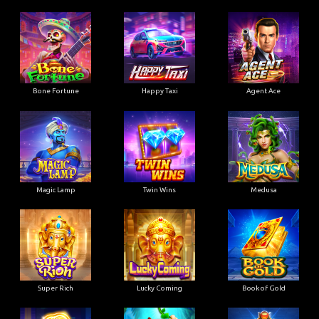
Bone Fortune
Happy Taxi
Agent Ace
Magic Lamp
Twin Wins
Medusa
Super Rich
Lucky Coming
Book of Gold