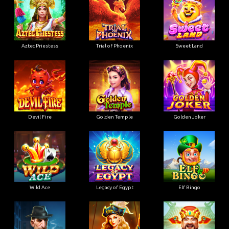
Aztec Priestess
Trial of Phoenix
Sweet Land
Devil Fire
Golden Temple
Golden Joker
Wild Ace
Legacy of Egypt
Elf Bingo