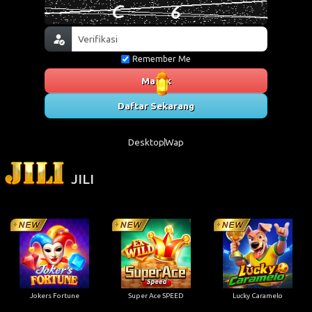
Remember Me
Masuk
Daftar Sekarang
Desktop
Wap
JILI
Jokers Fortune
Super Ace SPEED
Lucky Caramelo