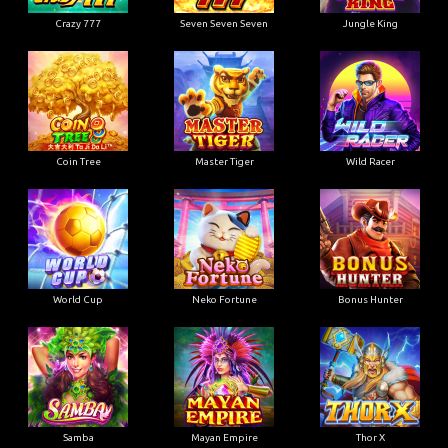
Crazy 777
Seven Seven Seven
Jungle King
Coin Tree
Master Tiger
Wild Racer
World Cup
Neko Fortune
Bonus Hunter
Samba
Mayan Empire
Thor X