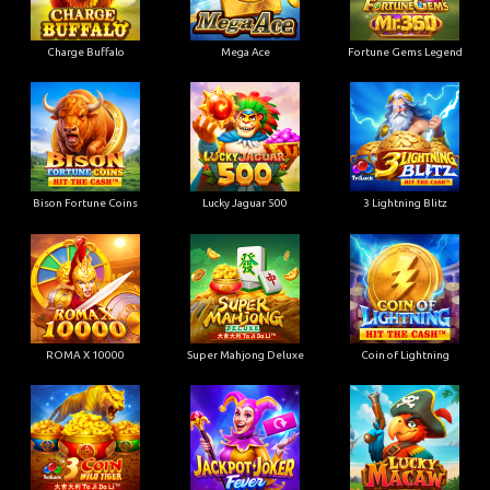
Charge Buffalo
Mega Ace
Fortune Gems Legend
Bison Fortune Coins
Lucky Jaguar 500
3 Lightning Blitz
ROMA X 10000
Super Mahjong Deluxe
Coin of Lightning