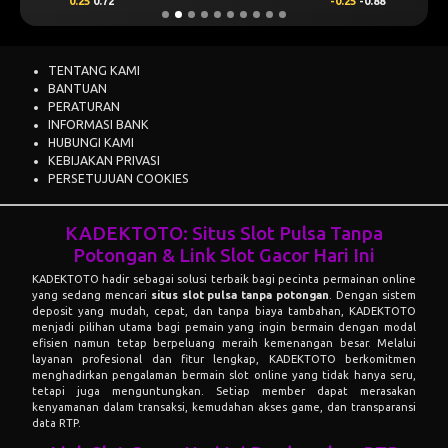
0.25
0.72
-0.25
-0.88
TENTANG KAMI
BANTUAN
PERATURAN
INFORMASI BANK
HUBUNGI KAMI
KEBIJAKAN PRIVASI
PERSETUJUAN COOKIES
KADEKTOTO: Situs Slot Pulsa Tanpa
Potongan & Link Slot Gacor Hari Ini
KADEKTOTO
hadir sebagai solusi terbaik bagi pecinta permainan online
yang sedang mencari
situs slot pulsa tanpa potongan
. Dengan sistem
deposit yang mudah, cepat, dan tanpa biaya tambahan, KADEKTOTO
menjadi pilihan utama bagi pemain yang ingin bermain dengan modal
efisien namun tetap berpeluang meraih kemenangan besar. Melalui
layanan profesional dan fitur lengkap, KADEKTOTO berkomitmen
menghadirkan pengalaman bermain slot online yang tidak hanya seru,
tetapi juga menguntungkan. Setiap member dapat merasakan
kenyamanan dalam transaksi, kemudahan akses game, dan transparansi
data RTP.