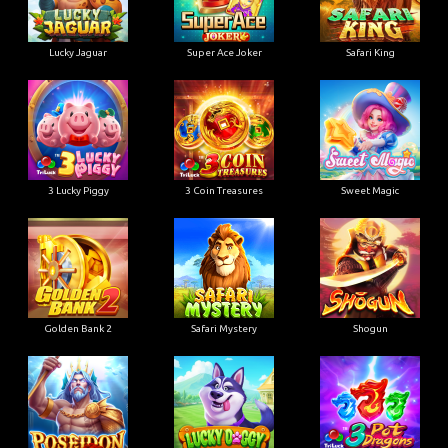
Lucky Jaguar
Super Ace Joker
Safari King
3 Lucky Piggy
3 Coin Treasures
Sweet Magic
Golden Bank 2
Safari Mystery
Shogun