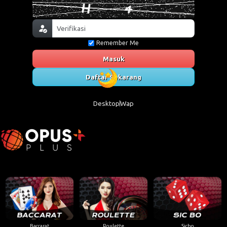
Remember Me
Masuk
Daftar Sekarang
Desktop
Wap
Baccarat
Roulette
Sicbo