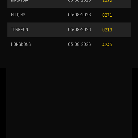
MALAYSIA
05-08-2026
1592
FU QING
05-08-2026
8271
TORREON
05-08-2026
0219
HONGKONG
05-08-2026
4245