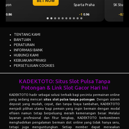
BET NOW
SK Sturm Graz
Fenerbahce
-0.5
0.95
0.5
0.87
TENTANG KAMI
BANTUAN
PERATURAN
INFORMASI BANK
HUBUNGI KAMI
KEBIJAKAN PRIVASI
PERSETUJUAN COOKIES
KADEKTOTO: Situs Slot Pulsa Tanpa
Potongan & Link Slot Gacor Hari Ini
KADEKTOTO
hadir sebagai solusi terbaik bagi pecinta permainan online
yang sedang mencari
situs slot pulsa tanpa potongan
. Dengan sistem
deposit yang mudah, cepat, dan tanpa biaya tambahan, KADEKTOTO
menjadi pilihan utama bagi pemain yang ingin bermain dengan modal
efisien namun tetap berpeluang meraih kemenangan besar. Melalui
layanan profesional dan fitur lengkap, KADEKTOTO berkomitmen
menghadirkan pengalaman bermain slot online yang tidak hanya seru,
tetapi juga menguntungkan. Setiap member dapat merasakan