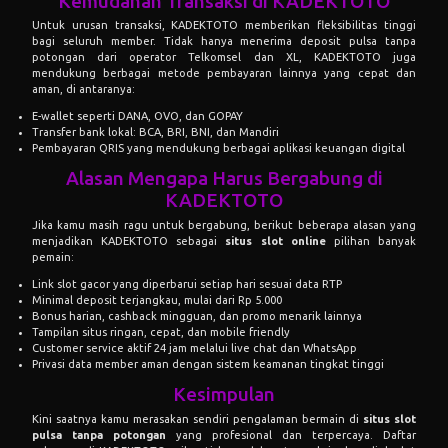
Kemudahan Transaksi di KADEKTOTO
Untuk urusan transaksi, KADEKTOTO memberikan fleksibilitas tinggi
bagi seluruh member. Tidak hanya menerima deposit pulsa tanpa
potongan dari operator Telkomsel dan XL, KADEKTOTO juga
mendukung berbagai metode pembayaran lainnya yang cepat dan
aman, di antaranya:
E-wallet seperti DANA, OVO, dan GOPAY
Transfer bank lokal: BCA, BRI, BNI, dan Mandiri
Pembayaran QRIS yang mendukung berbagai aplikasi keuangan digital
Alasan Mengapa Harus Bergabung di
KADEKTOTO
Jika kamu masih ragu untuk bergabung, berikut beberapa alasan yang
menjadikan KADEKTOTO sebagai
situs slot online
pilihan banyak
pemain:
Link slot gacor yang diperbarui setiap hari sesuai data RTP
Minimal deposit terjangkau, mulai dari Rp 5.000
Bonus harian, cashback mingguan, dan promo menarik lainnya
Tampilan situs ringan, cepat, dan mobile friendly
Customer service aktif 24 jam melalui live chat dan WhatsApp
Privasi data member aman dengan sistem keamanan tingkat tinggi
Kesimpulan
Kini saatnya kamu merasakan sendiri pengalaman bermain di
situs slot
pulsa tanpa potongan
yang profesional dan terpercaya. Daftar