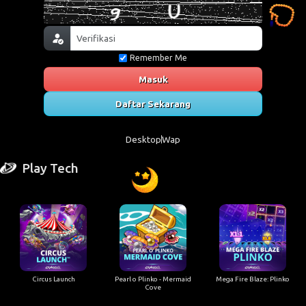
Remember Me
Masuk
Daftar Sekarang
Desktop
Wap
Play Tech
Circus Launch
Pearl o Plinko - Mermaid
Mega Fire Blaze: Plinko
Cove