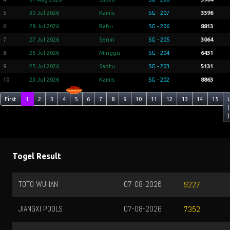
5
30 Jul 2026
Kamis
SG - 207
3396
6
29 Jul 2026
Rabu
SG - 206
8813
7
27 Jul 2026
Senin
SG - 205
3064
8
26 Jul 2026
Minggu
SG - 204
6431
9
25 Jul 2026
Sabtu
SG - 203
5131
10
23 Jul 2026
Kamis
SG - 202
8863
First
1
2
3
4
5
6
7
8
9
10
11
12
13
14
15
(
)
Togel Result
TOTO WUHAN
07-08-2026
9227
JIANGXI POOLS
07-08-2026
7352