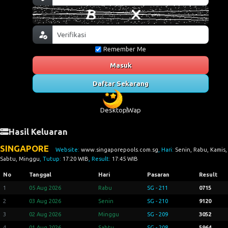
Remember Me
Masuk
Daftar Sekarang
Desktop
Wap
Hasil Keluaran
SINGAPORE
Website:
www.singaporepools.com.sg
, Hari:
Senin, Rabu, Kamis,
Sabtu, Minggu
, Tutup:
17:20 WIB
, Result:
17:45 WIB
No
Tanggal
Hari
Pasaran
Result
1
05 Aug 2026
Rabu
SG - 211
0715
2
03 Aug 2026
Senin
SG - 210
9120
3
02 Aug 2026
Minggu
SG - 209
3052
4
01 Aug 2026
Sabtu
SG - 208
5964