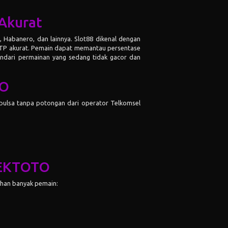
 link dianalisis oleh sistem berdasarkan histori
Akurat
, Habanero, dan lainnya. Slot88 dikenal dengan
RTP akurat. Pemain dapat memantau persentase
indari permainan yang sedang tidak gacor dan
TO
 pulsa tanpa potongan dari operator Telkomsel
DEKTOTO
ihan banyak pemain: