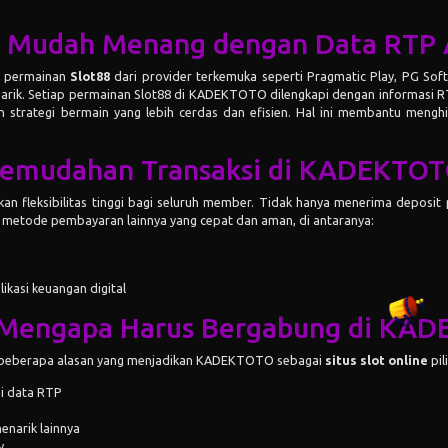
kan scatter, free spin, hingga jackpot maxwin pun menjadi lebih tinggi. Semua
8 Mudah Menang dengan Data RTP 
i permainan
Slot88
dari provider terkemuka seperti Pragmatic Play, PG Soft
narik. Setiap permainan Slot88 di KADEKTOTO dilengkapi dengan informasi 
 strategi bermain yang lebih cerdas dan efisien. Hal ini membantu mengh
emudahan Transaksi di KADEKTO
 fleksibilitas tinggi bagi seluruh member. Tidak hanya menerima deposit
etode pembayaran lainnya yang cepat dan aman, di antaranya:
kasi keuangan digital
 Mengapa Harus Bergabung di KA
ut beberapa alasan yang menjadikan KADEKTOTO sebagai
situs slot online
pil
ai data RTP