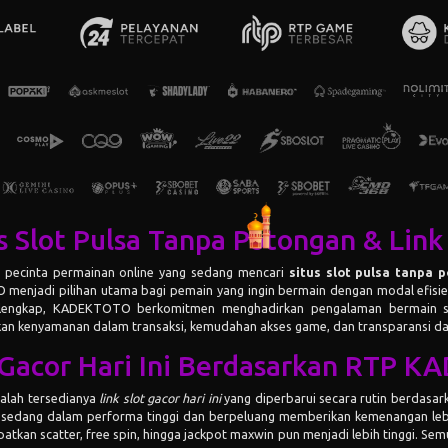
Slot Pulsa Tanpa Potongan & Link S
gi pecinta permainan online yang sedang mencari
situs slot pulsa tanpa 
menjadi pilihan utama bagi pemain yang ingin bermain dengan modal efis
ur lengkap, KADEKTOTO berkomitmen menghadirkan pengalaman bermain slo
n kenyamanan dalam transaksi, kemudahan akses game, dan transparansi da
t Gacor Hari Ini Berdasarkan RTP 
alah tersedianya
link slot gacor hari ini
yang diperbarui secara rutin berdasarka
sedang dalam performa tinggi dan berpeluang memberikan kemenangan lebi