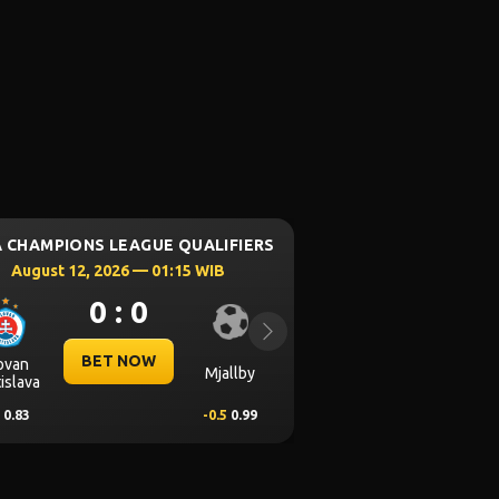
4 INTERNATIONAL
E-FOOTBALL F24 INTERNATIONA
ENDLY
FRIENDLY
26 — 22:00 WIB
August 7, 2026 — 22:00 WIB
: 1
0 : 0
Next
 NOW
BET NOW
e-England
e-Belgium
e-Finl
0.00
0.57
0.5
0.64
-0.5
-0