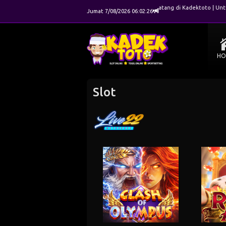
Selamat datang di Kadektoto | Untuk akses
Jumat 7/08/2026 06:02:27
HO
Slot