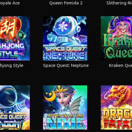
oyale Ace
Queen Femida 2
Slithering R
hjong Style
Space Quest: Neptune
Kraken Qu