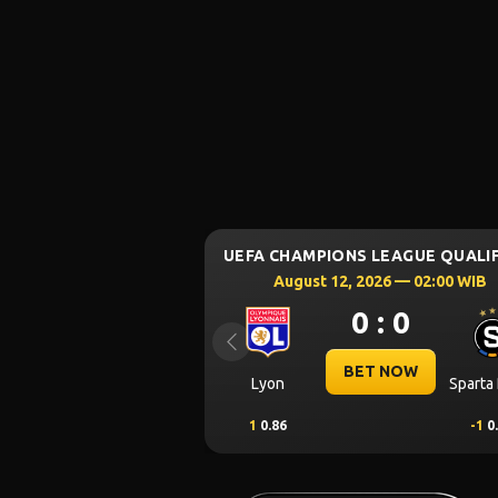
Aztec Legacy
Ca
UEFA CHAMPIONS LEAGUE QUALIF
August 11, 2026 — 22:59 WIB
0 : 0
Previous
BET NOW
Union 
Bodo Glimt
Gill
0.75
0.82
-0.75
Wonders of Grand
Won