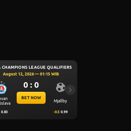
ld:
Wonders of
Colosseum
FOOTBALL F24 INTERNATIONAL
FRIENDLY
August 7, 2026 — 12:45 WIB
1 : 0
Next
BET NOW
rance
e-England
0
0.73
0.00
-0.97
 Earth
Classic Diamond X5