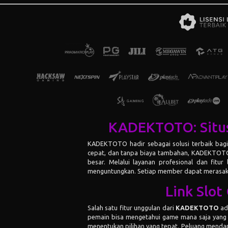
TENTANG KAMI
|
BANTUAN
|
Shipwrecked Riches
God's
Santa's Payday
B
KADEKTOTO: Situs 
KADEKTOTO
hadir sebagai solusi terbaik ba
cepat, dan tanpa biaya tambahan, KADEKTOTO 
besar. Melalui layanan profesional dan fit
menguntungkan. Setiap member dapat merasaka
Link Slo
Salah satu fitur unggulan dari
KADEKTOTO
ad
pemain bisa mengetahui game mana saja yang 