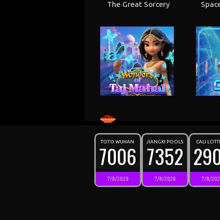
The Great Sorcery
Spac
Wonders of Taj Mahal
C
TOTO WUHAN
JIANGXI POOLS
CALI LOT
7006
7352
29
7/8/2026
7/8/2026
7/8/20
Apes Squad
Into T