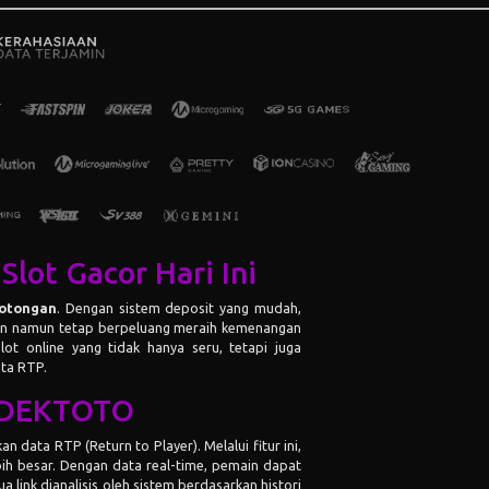
RIVASI
|
PERSETUJUAN COOKIES
 Hades
Kingdom of Luck
y
Dragon Wish
lot Gacor Hari Ini
potongan
. Dengan sistem deposit yang mudah,
ien namun tetap berpeluang meraih kemenangan
t online yang tidak hanya seru, tetapi juga
ta RTP.
KADEKTOTO
n data RTP (Return to Player). Melalui fitur ini,
h besar. Dengan data real-time, pemain dapat