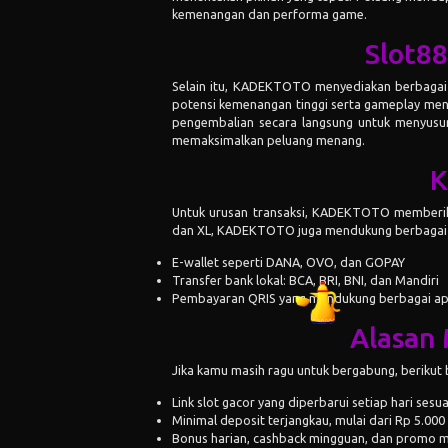
Panda Realm
Ma
menentukan pilihan yang tepat. Peluang mendapat
J
kemenangan dan performa game.
Slot8
Selain itu, KADEKTOTO menyediakan berbaga
potensi kemenangan tinggi serta gameplay me
pengembalian secara langsung untuk menyusun
memaksimalkan peluang menang.
K
Untuk urusan transaksi, KADEKTOTO memberikan
Sanctum of
Into 
dan XL, KADEKTOTO juga mendukung berbagai m
Savannah
E-wallet seperti DANA, OVO, dan GOPAY
Transfer bank lokal: BCA, BRI, BNI, dan Mandiri
Pembayaran QRIS yang mendukung berbagai apli
Alasan
Jika kamu masih ragu untuk bergabung, berik
Link slot gacor yang diperbarui setiap hari sesu
Minimal deposit terjangkau, mulai dari Rp 5.000