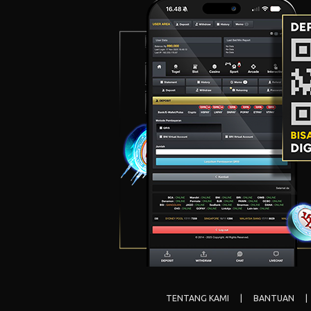
Canyon
Winter Winnings
Great