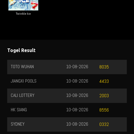
Twinkle Ice
Togel Result
TOTO WUHAN
10-08-2026
8035
JIANGXI POOLS
10-08-2026
4433
CALI LOTTERY
10-08-2026
2003
HK SIANG
10-08-2026
8556
SYDNEY
10-08-2026
0332