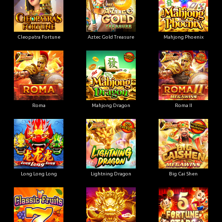
Cleopatra Fortune
Aztec Gold Treasure
Mahjong Phoenix
Roma
Mahjong Dragon
Roma II
Long Long Long
Lightning Dragon
Big Cai Shen