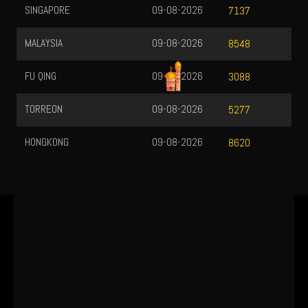
SINGAPORE
09-08-2026
7137
MALAYSIA
09-08-2026
8548
FU QING
09-08-2026
3088
TORREON
09-08-2026
5277
HONGKONG
09-08-2026
8620