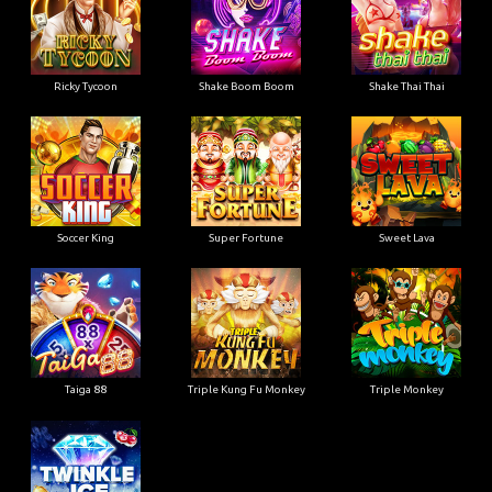
Ricky Tycoon
Shake Boom Boom
Shake Thai Thai
Soccer King
Super Fortune
Sweet Lava
Taiga 88
Triple Kung Fu Monkey
Triple Monkey