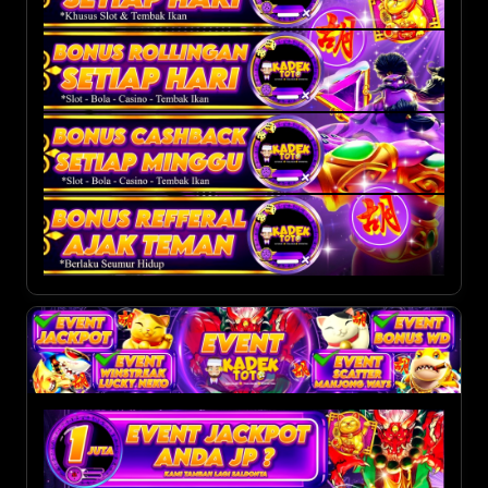
diproses jika telah dimainkan
-
TSEL
: Tanpa Potongan |
- Pihak KADEKTOTO akan memblokir akun anda Jika
- Minimal deposit untuk bonus Rp.5.000,-
-
XL
: Tanpa Potongan |
terindikasi melakukan kecurangan
Syarat dan Ketentuan : Khusus Slot & Tembak Ikan
- Maximal bonus yang diberikan Rp.100.000,-
- NB : Syarat & Ketentuan bisa berubah sewaktu-waktu
- Claim bonus melalui livechat, bonus tidak bisa
- Syarat melakukan withdraw adalah 4X TO Bettingan
diproses jika telah dimainkan
- Bonus tidak dapat digabungkan dengan promo event
- Minimal deposit untuk bonus Rp.5.000,-
lainnya
Syarat dan Ketentuan : Minimal TO 150.000,-
- Maximal bonus yang diberikan Rp.100.000,-
- Pihak KADEKTOTO akan memblokir akun anda Jika
- Bonus diberikan setiap hari ( Paling lambat pukul
- Syarat melakukan withdraw adalah 3X TO Bettingan
terindikasi melakukan kecurangan
15:00 WIB )
- Bonus hanya berlaku untuk permainan slot dan
- NB : Syarat & Ketentuan bisa berubah sewaktu-waktu
- Bonus rollingan dapat di tarik langsung bagi member
tembak ikan
Syarat dan Ketentuan : Jika mengalami kekalahan
yang ingin melakukan WD
- Pihak KADEKTOTO Akan Memblokir Akun Anda Jika
Rp.50.000,-
- Bonus rollingan ini bersifat otomatis ( Tidak perlu di
Terindikasi Melakukan Kecurangan
- Bonus diberikan setiap hari senin ( Paling lambat
claim )
- NB : Syarat & Ketentuan bisa berubah sewaktu-waktu
pukul 03:00 WIB )
- NB : Syarat & Ketentuan bisa berubah sewaktu-waktu
Syarat dan Ketentuan : Bonus Ajak Teman
- Bonus casback dapat di tarik langsung bagi member
- Bonus refferal 1% berlaku untuk semua jenis
yang ingin melakukan WD
Berikut level rollingan harian yang akan dibagikan :
permainan Togel
- Bonus cashback ini bersifat otomatis ( Tidak perlu di
- 150.000 - 5.000.000 akan mendapatkan 0.2%
- Bonus refferal 0.1% berlaku untuk permainan Slot
claim )
- 5.000.001 - 50.000.000 akan mendapatkan 0.5%
Games & Live Casino
- NB : Syarat & Ketentuan bisa berubah sewaktu-waktu
- 50.000.001 - 100.000.000 akan mendapatkan 0.7%
- Upline akan tetap mendapatkan Bonus Refferal
- 100.000.001 ke atas akan mendapatkan 1%
seumur hidup selama Downline yang di bawa masih aktif
Berikut level cashback yang akan dibagikan :
bermain di KADEKTOTO
- 50.000 - 100.000.000 akan mendapatkan 5%
- 100.000.001 - 200.000.000 akan mendapatkan 10%