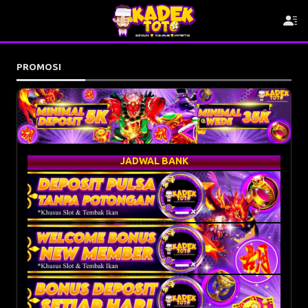
PROMOSI
JADWAL BANK KADEKTOTO
-
BCA
: Online 24 Jam |
-
BRI
: Online 24 Jam |
-
MANDIRI
: Online 24 Jam |
Syarat dan Ketentuan : Khusus Slot & Tembak Ikan
-
BNI
: Online 24 Jam |
- Menerima deposit via Telkomsel dan XL
-
DANA
: Online 24 Jam |
- Untuk deposit menggunakan pulsa tidak dapat
-
OVO
: Online 24 Jam |
mengikuti event dan bonus lainnya
Syarat dan Ketentuan : Khusus Slot & Tembak Ikan
-
GOPAY
: Online 24 Jam |
- Pihak KADEKTOTO tidak menerima tukang convert,
- Claim bonus melalui livechat, bonus tidak bisa
-
LINKAJA
: Online 24 Jam |
safety bet ataupun deposit pulsa yang langsung WD