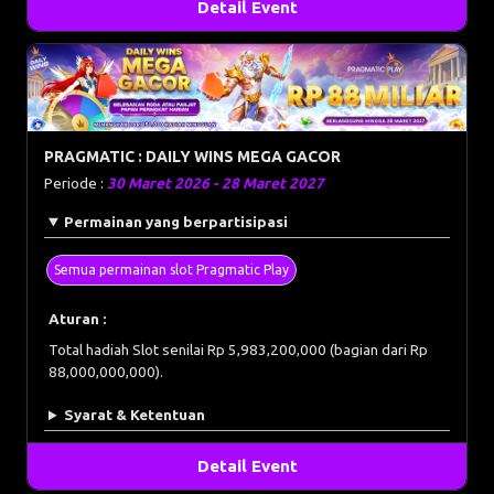
Detail Event
PRAGMATIC : DAILY WINS MEGA GACOR
Periode :
30 Maret 2026 - 28 Maret 2027
Permainan yang berpartisipasi
Semua permainan slot Pragmatic Play
Aturan :
Total hadiah Slot senilai Rp 5,983,200,000 (bagian dari Rp
88,000,000,000).
Syarat & Ketentuan
Detail Event