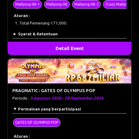
Mahjong Hit +
Mahjong Hit
Mahjong Hit 2
Crazy Mahjong
Aturan :
Total Pemenang 171,000.
Syarat & Ketentuan
Detail Event
PRAGMATIC : GATES OF OLYMPUS POP
Periode :
3 Agustus 2026 - 28 September 2026
Permainan yang berpartisipasi
GATES OF OLYMPUS POP
Aturan :