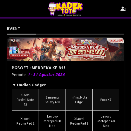
EVENT
PGSOFT : MERDEKA KE 81 !
Periode:
1 - 31 Agustus 2026
Undian Gadget
Xiaomi
Samsung
Infinix Note
Redmi Note
Poco X7
Galaxy A07
Edge
15
Lenovo
Lenovo
Xiaomi
Xiaomi
Motopad 60
Motopad 60
Redmi Pad 2
Redmi Pad 2
Neo
Neo