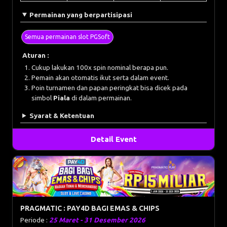
Permainan yang berpartisipasi
Semua permainan slot PGSoft
Aturan :
Cukup lakukan 100x spin nominal berapa pun.
Pemain akan otomatis ikut serta dalam event.
Poin turnamen dan papan peringkat bisa dicek pada
simbol
Piala
di dalam permainan.
Syarat & Ketentuan
Detail Event
PRAGMATIC : PAY4D BAGI EMAS & CHIPS
Periode :
25 Maret - 31 Desember 2026