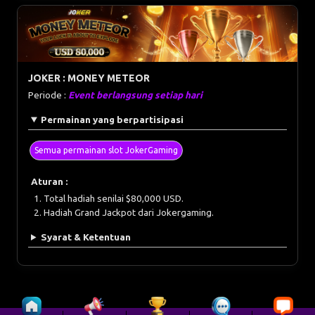
JOKER : MONEY METEOR
Periode :
Event berlangsung setiap hari
Permainan yang berpartisipasi
Semua permainan slot JokerGaming
Aturan :
Total hadiah senilai $80,000 USD.
Hadiah Grand Jackpot dari Jokergaming.
Syarat & Ketentuan